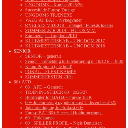
UNGDOMS – Kampe 2025/26
Succesfulde Furesø Drenge
UNGDOMS TRÆNERE
VALG AF BAT – Nybegynder
ØVELSES VIDEOR – optaget i Furesøs lokaler
SOMMERLEJR 2019 – FOTOS M.V.
Sommerlejr – Ungdom 2019
KLUBMESTERSKAB – UNGDOM 2017
KLUBMESTERSKAB – UNGDOM 2016
SENIOR
SENIOR – generalt
Senior – Tilmelding til Juleturnering d. 19/12 kl. 19:00
Kamp Program (alle hold)
POKAL – FLEST KAMPE
SOMMERFESTEN 2019
60+ AFD
60+ AFD – Generelt
TRÆNINGSTIDER 60+ 2026/27
Bordregler for BAT60+ Furesø BTK
60+ Juleturnering og julefrokost 1. december 2025
Juleturnering og Julefrokost 60+
Furesø BAT 60+ Succes i Holdturneringen
60+ Holdkampe
60+ SPILLER PROFIL – Niels Danielsen