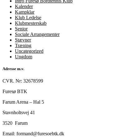
Intro Furesø Bordtennis Klub
Kalender
Kampklar
Klub Ledelse
Klubmesterskab
Senior
Sociale Arrangementer
Stævner
Træning
Uncategorized
Ungdom
Adresse m.v.
CVR. Nr: 32678599
Furesø BTK
Farum Arena – Hal 5
Stavnholtsvej 41
3520 Farum
Email: formand@furesoebtk.dk