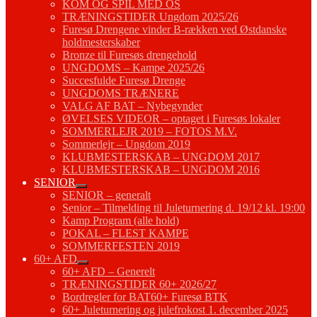
KOM OG SPIL MED OS
TRÆNINGSTIDER Ungdom 2025/26
Furesø Drengene vinder B-rækken ved Østdanske
holdmesterskaber
Bronze til Furesøs drengehold
UNGDOMS – Kampe 2025/26
Succesfulde Furesø Drenge
UNGDOMS TRÆNERE
VALG AF BAT – Nybegynder
ØVELSES VIDEOR – optaget i Furesøs lokaler
SOMMERLEJR 2019 – FOTOS M.V.
Sommerlejr – Ungdom 2019
KLUBMESTERSKAB – UNGDOM 2017
KLUBMESTERSKAB – UNGDOM 2016
SENIOR
SENIOR – generalt
Senior – Tilmelding til Juleturnering d. 19/12 kl. 19:00
Kamp Program (alle hold)
POKAL – FLEST KAMPE
SOMMERFESTEN 2019
60+ AFD
60+ AFD – Generelt
TRÆNINGSTIDER 60+ 2026/27
Bordregler for BAT60+ Furesø BTK
60+ Juleturnering og julefrokost 1. december 2025