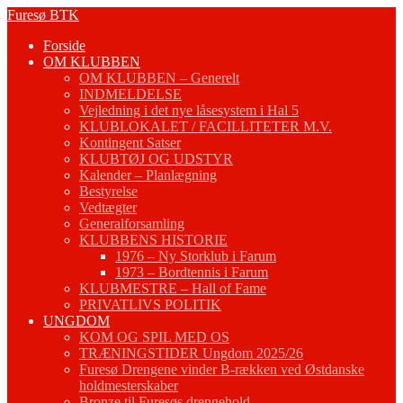
Fortsæt
Furesø BTK
til
Forside
indhold
OM KLUBBEN
OM KLUBBEN – Generelt
INDMELDELSE
Vejledning i det nye låsesystem i Hal 5
KLUBLOKALET / FACILLITETER M.V.
Kontingent Satser
KLUBTØJ OG UDSTYR
Kalender – Planlægning
Bestyrelse
Vedtægter
Generalforsamling
KLUBBENS HISTORIE
1976 – Ny Storklub i Farum
1973 – Bordtennis i Farum
KLUBMESTRE – Hall of Fame
PRIVATLIVS POLITIK
UNGDOM
KOM OG SPIL MED OS
TRÆNINGSTIDER Ungdom 2025/26
Furesø Drengene vinder B-rækken ved Østdanske
holdmesterskaber
Bronze til Furesøs drengehold