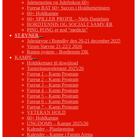
Juleturnering og Julefrokost 60+
Furesø BAT 60+ Succes i Holdturneringen
60+ Holdkampe
60+ SPILLER PROFIL – Niels Danielsen
BORDTENNIS OG SOCIALT SAMVÆR
PING PONG er god “medicin”
STÆVNER
Julestævne i Brøndby den 20-21 december 2025
Virum Stævne 21-22/2 2026
Rating system – Bordtennis DK
KAMPE
Holdskemaer til download
Turneringsreglement 2025/26
Furesø 1 – Kamp Program
Furesø 2 – Kamp Program
Furesø 3 – Kamp Program
Furesø 4 – Kamp Program
Furesø 5 – Kamp Program
Furesø 6 – Kamp Program
Furesø 7 – Kamp Program
VETERAN HOLD
60+ Holdkampe
UNGDOMS – Kampe 2025/26
Kalender – Planlægning
Kalender – Kampe i Farum Arena