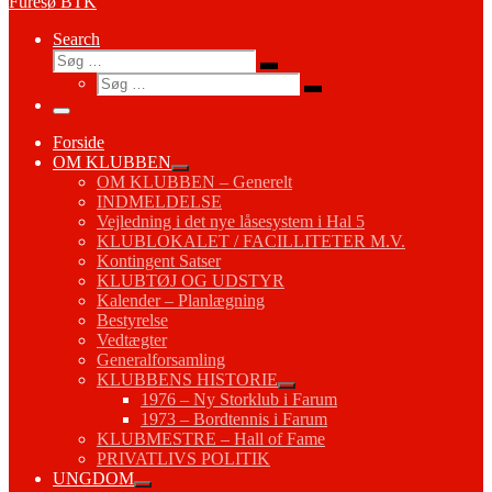
Furesø BTK
Search
Søg
Søg
Søg
…
Søg
…
Menu
Forside
OM KLUBBEN
OM KLUBBEN – Generelt
INDMELDELSE
Vejledning i det nye låsesystem i Hal 5
KLUBLOKALET / FACILLITETER M.V.
Kontingent Satser
KLUBTØJ OG UDSTYR
Kalender – Planlægning
Bestyrelse
Vedtægter
Generalforsamling
KLUBBENS HISTORIE
1976 – Ny Storklub i Farum
1973 – Bordtennis i Farum
KLUBMESTRE – Hall of Fame
PRIVATLIVS POLITIK
UNGDOM