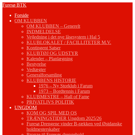
Fortsæt
Furesø BTK
til
Forside
indhold
OM KLUBBEN
OM KLUBBEN – Generelt
INDMELDELSE
Vejledning i det nye låsesystem i Hal 5
KLUBLOKALET / FACILLITETER M.V.
Kontingent Satser
KLUBTØJ OG UDSTYR
Kalender – Planlægning
Bestyrelse
Vedtægter
Generalforsamling
KLUBBENS HISTORIE
1976 – Ny Storklub i Farum
1973 – Bordtennis i Farum
KLUBMESTRE – Hall of Fame
PRIVATLIVS POLITIK
UNGDOM
KOM OG SPIL MED OS
TRÆNINGSTIDER Ungdom 2025/26
Furesø Drengene vinder B-rækken ved Østdanske
holdmesterskaber
Bronze til Furesøs drengehold