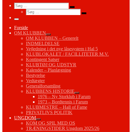
Search
Søg
Søg
Søg
…
Søg
…
Menu
Forside
OM KLUBBEN
OM KLUBBEN – Generelt
INDMELDELSE
Vejledning i det nye låsesystem i Hal 5
KLUBLOKALET / FACILLITETER M.V.
Kontingent Satser
KLUBTØJ OG UDSTYR
Kalender – Planlægning
Bestyrelse
Vedtægter
Generalforsamling
KLUBBENS HISTORIE
1976 – Ny Storklub i Farum
1973 – Bordtennis i Farum
KLUBMESTRE – Hall of Fame
PRIVATLIVS POLITIK
UNGDOM
KOM OG SPIL MED OS
TRÆNINGSTIDER Ungdom 2025/26