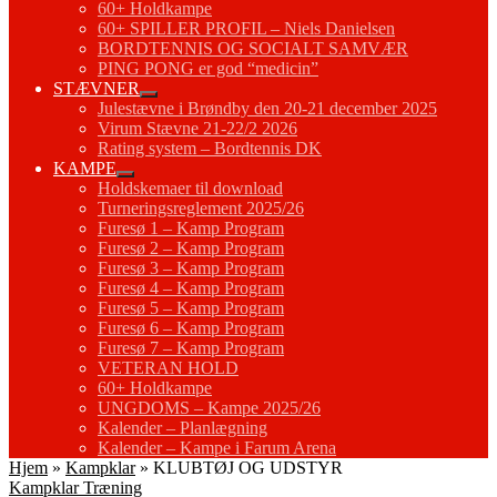
60+ Holdkampe
60+ SPILLER PROFIL – Niels Danielsen
BORDTENNIS OG SOCIALT SAMVÆR
PING PONG er god “medicin”
STÆVNER
Julestævne i Brøndby den 20-21 december 2025
Virum Stævne 21-22/2 2026
Rating system – Bordtennis DK
KAMPE
Holdskemaer til download
Turneringsreglement 2025/26
Furesø 1 – Kamp Program
Furesø 2 – Kamp Program
Furesø 3 – Kamp Program
Furesø 4 – Kamp Program
Furesø 5 – Kamp Program
Furesø 6 – Kamp Program
Furesø 7 – Kamp Program
VETERAN HOLD
60+ Holdkampe
UNGDOMS – Kampe 2025/26
Kalender – Planlægning
Kalender – Kampe i Farum Arena
Hjem
»
Kampklar
»
KLUBTØJ OG UDSTYR
Kampklar
Træning