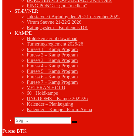
BORDTENNIS OG SOCIALT SAMVÆR
PING PONG er god “medicin”
STÆVNER
Julestævne i Brøndby den 20-21 december 2025
Virum Stævne 21-22/2 2026
Rating system – Bordtennis DK
KAMPE
Holdskemaer til download
Turneringsreglement 2025/26
Furesø 1 – Kamp Program
Furesø 2 – Kamp Program
Furesø 3 – Kamp Program
Furesø 4 – Kamp Program
Furesø 5 – Kamp Program
Furesø 6 – Kamp Program
Furesø 7 – Kamp Program
VETERAN HOLD
60+ Holdkampe
UNGDOMS – Kampe 2025/26
Kalender – Planlægning
Kalender – Kampe i Farum Arena
Search
Søg
Søg
…
Furesø BTK