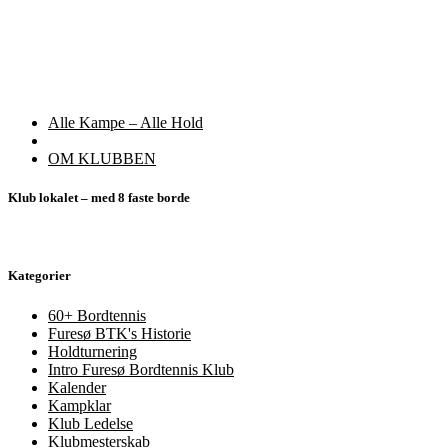
Indlæg
Forrige
Alle Kampe – Alle Hold
indlæg
Tilbage
navigation
til
Næste
OM KLUBBEN
indlægsliste
indlæg
Klub lokalet – med 8 faste borde
Kategorier
60+ Bordtennis
Furesø BTK's Historie
Holdturnering
Intro Furesø Bordtennis Klub
Kalender
Kampklar
Klub Ledelse
Klubmesterskab