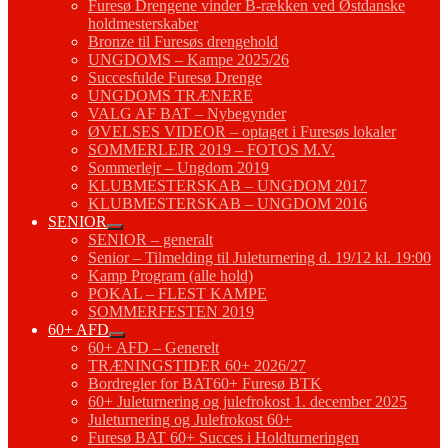
Furesø Drengene vinder B-rækken ved Østdanske
holdmesterskaber
Bronze til Furesøs drengehold
UNGDOMS – Kampe 2025/26
Succesfulde Furesø Drenge
UNGDOMS TRÆNERE
VALG AF BAT – Nybegynder
ØVELSES VIDEOR – optaget i Furesøs lokaler
SOMMERLEJR 2019 – FOTOS M.V.
Sommerlejr – Ungdom 2019
KLUBMESTERSKAB – UNGDOM 2017
KLUBMESTERSKAB – UNGDOM 2016
SENIOR
SENIOR – generalt
Senior – Tilmelding til Juleturnering d. 19/12 kl. 19:00
Kamp Program (alle hold)
POKAL – FLEST KAMPE
SOMMERFESTEN 2019
60+ AFD
60+ AFD – Generelt
TRÆNINGSTIDER 60+ 2026/27
Bordregler for BAT60+ Furesø BTK
60+ Juleturnering og julefrokost 1. december 2025
Juleturnering og Julefrokost 60+
Furesø BAT 60+ Succes i Holdturneringen