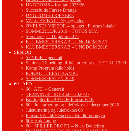
UNGDOMS – Kampe 2025/26
Succesfulde Furesø Drenge
UNGDOMS TRÆNERE
VALG AF BAT – Nybegynder
ØVELSES VIDEOR – optaget i Furesøs lokaler
SOMMERLEJR 2019 – FOTOS M.V.
Sommerlejr – Ungdom 2019
KLUBMESTERSKAB – UNGDOM 2017
KLUBMESTERSKAB – UNGDOM 2016
SENIOR
SENIOR – generalt
Senior – Tilmelding til Juleturnering d. 19/12 kl. 19:00
Kamp Program (alle hold)
POKAL – FLEST KAMPE
SOMMERFESTEN 2019
60+ AFD
60+ AFD – Generelt
TRÆNINGSTIDER 60+ 2026/27
Bordregler for BAT60+ Furesø BTK
60+ Juleturnering og julefrokost 1. december 2025
Juleturnering og Julefrokost 60+
Furesø BAT 60+ Succes i Holdturneringen
60+ Holdkampe
60+ SPILLER PROFIL – Niels Danielsen