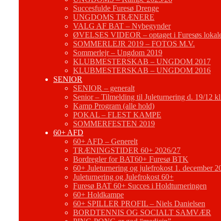
Succesfulde Furesø Drenge
UNGDOMS TRÆNERE
VALG AF BAT – Nybegynder
ØVELSES VIDEOR – optaget i Furesøs lokal
SOMMERLEJR 2019 – FOTOS M.V.
Sommerlejr – Ungdom 2019
KLUBMESTERSKAB – UNGDOM 2017
KLUBMESTERSKAB – UNGDOM 2016
SENIOR
SENIOR – generalt
Senior – Tilmelding til Juleturnering d. 19/12 k
Kamp Program (alle hold)
POKAL – FLEST KAMPE
SOMMERFESTEN 2019
60+ AFD
60+ AFD – Generelt
TRÆNINGSTIDER 60+ 2026/27
Bordregler for BAT60+ Furesø BTK
60+ Juleturnering og julefrokost 1. december 2
Juleturnering og Julefrokost 60+
Furesø BAT 60+ Succes i Holdturneringen
60+ Holdkampe
60+ SPILLER PROFIL – Niels Danielsen
BORDTENNIS OG SOCIALT SAMVÆR