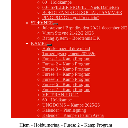
60+ Holdkampe
60+ SPILLER PROFIL – Niels Danielsen
BORDTENNIS OG SOCIALT SAMVÆR
PING PONG er god “medicin”
STÆVNER
Julestævne i Brøndby den 20-21 december 202
Virum Stævne 21-22/2 2026
Rating system – Bordtennis DK
KAMPE
Holdskemaer til download
Turneringsreglement 2025/26
Furesø 1 – Kamp Program
Furesø 2 – Kamp Program
Furesø 3 – Kamp Program
Furesø 4 – Kamp Program
Furesø 5 – Kamp Program
Furesø 6 – Kamp Program
Furesø 7 – Kamp Program
VETERAN HOLD
60+ Holdkampe
UNGDOMS – Kampe 2025/26
Kalender – Planlægning
Kalender – Kampe i Farum Arena
Hjem
»
Holdturnering
»
Furesø 2 – Kamp Program