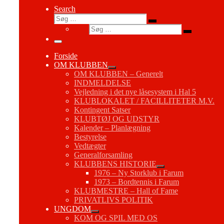
Search
Søg
Søg
Søg
…
Søg
…
Menu
Forside
OM KLUBBEN
OM KLUBBEN – Generelt
INDMELDELSE
Vejledning i det nye låsesystem i Hal 5
KLUBLOKALET / FACILLITETER M.V.
Kontingent Satser
KLUBTØJ OG UDSTYR
Kalender – Planlægning
Bestyrelse
Vedtægter
Generalforsamling
KLUBBENS HISTORIE
1976 – Ny Storklub i Farum
1973 – Bordtennis i Farum
KLUBMESTRE – Hall of Fame
PRIVATLIVS POLITIK
UNGDOM
KOM OG SPIL MED OS