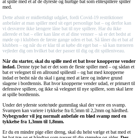
at spille med et af de dyreste og hurtige bat som elitespillere spiller
med.
Dette afsnit er midlertidigt udgået, fordi Covid-19 restriktioner
anbefaler at man spiller med sit eget personlige bat – og derfor kan
vi desværre ikke længere låne bat til nye spillere. Har du ikke
allerede et bat – eller kan låne et af dine venner – så er det bedst at
møde op i klubben de første gange uden et bat. Så låner du et bat af
klubben – og når du er klar til at købe dit eget bat – så kan træneren
vejleder dig om hvilket bat der passer til dig og dit spilleniveau.
Når du starter, skal du spille med et bat hvor knopperne vender
indad.
Denne type bat er det som de fleste spiller med – og sådan et
bat er velegnet til en allround spillestil – og bat med knopperne
indad er bedst når du skal i gang med at lære og indøve grund
slagene i bordtennis. Bat hvor knopperne vender udad, er primært til
defensive spillere, og ikke så velegnet til nye spillere, som skal lære
at spille bordtennis.
Under det yderste sorte/røde gummilag skal der være en svamp.
Svampen kan variere i tykkelse fra 0,5mm til 2,2mm og hårdhed.
Nybegynder vil jeg normalt anbefale en blød svamp med en
tykkelse fra 1,3mm til 1,8mm.
Er du en mindre pige eller dreng, skal du helst vælge et bat med et
let bat træ og et håndtag som passer til din størrelse og alder
. Der