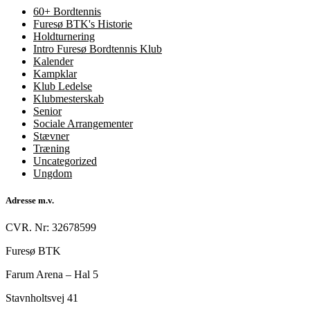
60+ Bordtennis
Furesø BTK's Historie
Holdturnering
Intro Furesø Bordtennis Klub
Kalender
Kampklar
Klub Ledelse
Klubmesterskab
Senior
Sociale Arrangementer
Stævner
Træning
Uncategorized
Ungdom
Adresse m.v.
CVR. Nr: 32678599
Furesø BTK
Farum Arena – Hal 5
Stavnholtsvej 41