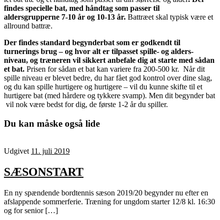
findes specielle bat, med håndtag som passer til
aldersgrupperne 7-10 år og 10-13 år.
Battræet skal typisk være et
allround battræ.
Der findes standard begynderbat som er godkendt til
turnerings brug – og hvor alt er tilpasset spille- og alders-
niveau, og træneren vil sikkert anbefale dig at starte med sådan
et bat.
Prisen for sådan et bat kan variere fra 200-500 kr. Når dit
spille niveau er blevet bedre, du har fået god kontrol over dine slag,
og du kan spille hurtigere og hurtigere – vil du kunne skifte til et
hurtigere bat (med hårdere og tykkere svamp). Men dit begynder bat
vil nok være bedst for dig, de første 1-2 år du spiller.
Du kan måske også lide
Udgivet
11. juli 2019
SÆSONSTART
En ny spændende bordtennis sæson 2019/20 begynder nu efter en
afslappende sommerferie. Træning for ungdom starter 12/8 kl. 16:30
og for senior […]