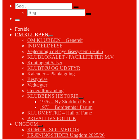
Search
Søg
Søg
Søg
…
Søg
…
Menu
Forside
OM KLUBBEN
OM KLUBBEN – Generelt
INDMELDELSE
Vejledning i det nye låsesystem i Hal 5
KLUBLOKALET / FACILLITETER M.V.
Kontingent Satser
KLUBTØJ OG UDSTYR
Kalender – Planlægning
Bestyrelse
Vedtægter
Generalforsamling
KLUBBENS HISTORIE
1976 – Ny Storklub i Farum
1973 – Bordtennis i Farum
KLUBMESTRE – Hall of Fame
PRIVATLIVS POLITIK
UNGDOM
KOM OG SPIL MED OS
TRÆNINGSTIDER Ungdom 2025/26