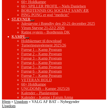
60+ Holdkampe
60+ SPILLER PROFIL – Niels Danielsen
BORDTENNIS OG SOCIALT SAMVÆR
PING PONG er god “medicin”
STÆVNER
Julestævne i Brøndby den 20-21 december 2025
Virum Stævne 21-22/2 2026
Rating system – Bordtennis DK
KAMPE
Holdskemaer til download
Turneringsreglement 2025/26
Furesø 1 – Kamp Program
Furesø 2 – Kamp Program
Furesø 3 – Kamp Program
Furesø 4 – Kamp Program
Furesø 5 – Kamp Program
Furesø 6 – Kamp Program
Furesø 7 – Kamp Program
VETERAN HOLD
60+ Holdkampe
UNGDOMS – Kampe 2025/26
Kalender – Planlægning
Kalender – Kampe i Farum Arena
Hjem
»
Ungdom
»
VALG AF BAT – Nybegynder
Ungdom