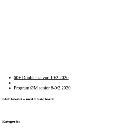
Indlæg
Forrige
60+ Double stævne 19/2 2020
indlæg
Tilbage
navigation
til
Næste
Program ØM senior 8-9/2 2020
indlægsliste
indlæg
Klub lokalet – med 8 faste borde
Kategorier