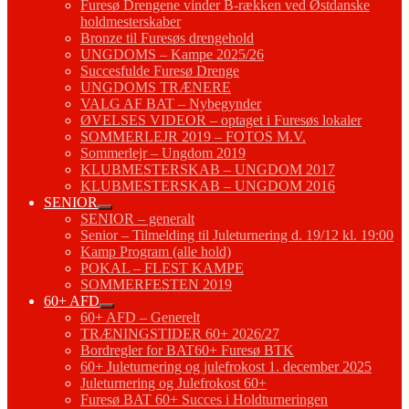
Furesø Drengene vinder B-rækken ved Østdanske
holdmesterskaber
Bronze til Furesøs drengehold
UNGDOMS – Kampe 2025/26
Succesfulde Furesø Drenge
UNGDOMS TRÆNERE
VALG AF BAT – Nybegynder
ØVELSES VIDEOR – optaget i Furesøs lokaler
SOMMERLEJR 2019 – FOTOS M.V.
Sommerlejr – Ungdom 2019
KLUBMESTERSKAB – UNGDOM 2017
KLUBMESTERSKAB – UNGDOM 2016
SENIOR
SENIOR – generalt
Senior – Tilmelding til Juleturnering d. 19/12 kl. 19:00
Kamp Program (alle hold)
POKAL – FLEST KAMPE
SOMMERFESTEN 2019
60+ AFD
60+ AFD – Generelt
TRÆNINGSTIDER 60+ 2026/27
Bordregler for BAT60+ Furesø BTK
60+ Juleturnering og julefrokost 1. december 2025
Juleturnering og Julefrokost 60+
Furesø BAT 60+ Succes i Holdturneringen