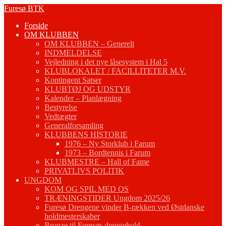
Fortsæt
Furesø BTK
til
Forside
indhold
OM KLUBBEN
OM KLUBBEN – Generelt
INDMELDELSE
Vejledning i det nye låsesystem i Hal 5
KLUBLOKALET / FACILLITETER M.V.
Kontingent Satser
KLUBTØJ OG UDSTYR
Kalender – Planlægning
Bestyrelse
Vedtægter
Generalforsamling
KLUBBENS HISTORIE
1976 – Ny Storklub i Farum
1973 – Bordtennis i Farum
KLUBMESTRE – Hall of Fame
PRIVATLIVS POLITIK
UNGDOM
KOM OG SPIL MED OS
TRÆNINGSTIDER Ungdom 2025/26
Furesø Drengene vinder B-rækken ved Østdanske
holdmesterskaber
Bronze til Furesøs drengehold