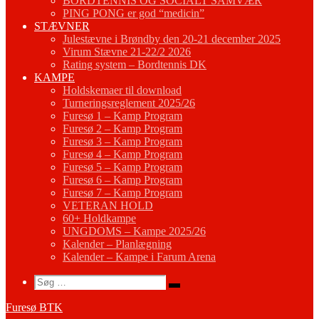
BORDTENNIS OG SOCIALT SAMVÆR
PING PONG er god “medicin”
STÆVNER
Julestævne i Brøndby den 20-21 december 2025
Virum Stævne 21-22/2 2026
Rating system – Bordtennis DK
KAMPE
Holdskemaer til download
Turneringsreglement 2025/26
Furesø 1 – Kamp Program
Furesø 2 – Kamp Program
Furesø 3 – Kamp Program
Furesø 4 – Kamp Program
Furesø 5 – Kamp Program
Furesø 6 – Kamp Program
Furesø 7 – Kamp Program
VETERAN HOLD
60+ Holdkampe
UNGDOMS – Kampe 2025/26
Kalender – Planlægning
Kalender – Kampe i Farum Arena
Search
Søg
Søg
…
Furesø BTK