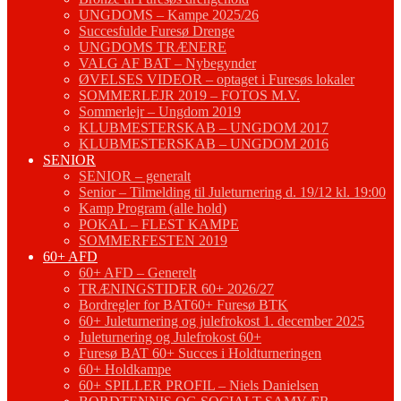
UNGDOMS – Kampe 2025/26
Succesfulde Furesø Drenge
UNGDOMS TRÆNERE
VALG AF BAT – Nybegynder
ØVELSES VIDEOR – optaget i Furesøs lokaler
SOMMERLEJR 2019 – FOTOS M.V.
Sommerlejr – Ungdom 2019
KLUBMESTERSKAB – UNGDOM 2017
KLUBMESTERSKAB – UNGDOM 2016
SENIOR
SENIOR – generalt
Senior – Tilmelding til Juleturnering d. 19/12 kl. 19:00
Kamp Program (alle hold)
POKAL – FLEST KAMPE
SOMMERFESTEN 2019
60+ AFD
60+ AFD – Generelt
TRÆNINGSTIDER 60+ 2026/27
Bordregler for BAT60+ Furesø BTK
60+ Juleturnering og julefrokost 1. december 2025
Juleturnering og Julefrokost 60+
Furesø BAT 60+ Succes i Holdturneringen
60+ Holdkampe
60+ SPILLER PROFIL – Niels Danielsen