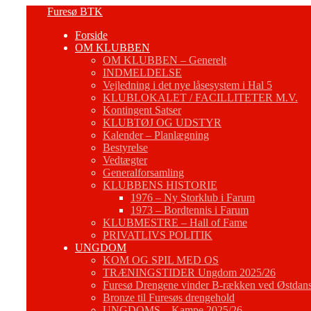
Fortsæt
Furesø BTK
til
Forside
indhold
OM KLUBBEN
OM KLUBBEN – Generelt
INDMELDELSE
Vejledning i det nye låsesystem i Hal 5
KLUBLOKALET / FACILLITETER M.V.
Kontingent Satser
KLUBTØJ OG UDSTYR
Kalender – Planlægning
Bestyrelse
Vedtægter
Generalforsamling
KLUBBENS HISTORIE
1976 – Ny Storklub i Farum
1973 – Bordtennis i Farum
KLUBMESTRE – Hall of Fame
PRIVATLIVS POLITIK
UNGDOM
KOM OG SPIL MED OS
TRÆNINGSTIDER Ungdom 2025/26
Furesø Drengene vinder B-rækken ved Østdans
Bronze til Furesøs drengehold
UNGDOMS – Kampe 2025/26