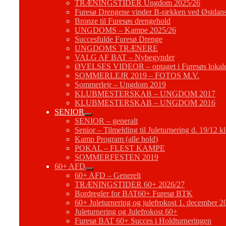
TRÆNINGSTIDER Ungdom 2025/26
Furesø Drengene vinder B-rækken ved Østdans
Bronze til Furesøs drengehold
UNGDOMS – Kampe 2025/26
Succesfulde Furesø Drenge
UNGDOMS TRÆNERE
VALG AF BAT – Nybegynder
ØVELSES VIDEOR – optaget i Furesøs lokal
SOMMERLEJR 2019 – FOTOS M.V.
Sommerlejr – Ungdom 2019
KLUBMESTERSKAB – UNGDOM 2017
KLUBMESTERSKAB – UNGDOM 2016
SENIOR
SENIOR – generalt
Senior – Tilmelding til Juleturnering d. 19/12 k
Kamp Program (alle hold)
POKAL – FLEST KAMPE
SOMMERFESTEN 2019
60+ AFD
60+ AFD – Generelt
TRÆNINGSTIDER 60+ 2026/27
Bordregler for BAT60+ Furesø BTK
60+ Juleturnering og julefrokost 1. december 2
Juleturnering og Julefrokost 60+
Furesø BAT 60+ Succes i Holdturneringen