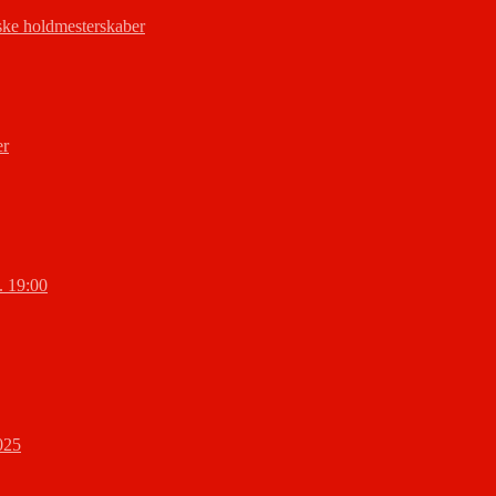
ke holdmesterskaber
er
l. 19:00
025