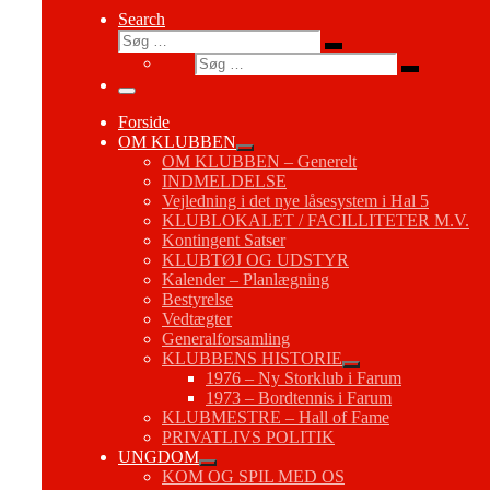
Search
Søg
Søg
Søg
…
Søg
…
Menu
Forside
OM KLUBBEN
OM KLUBBEN – Generelt
INDMELDELSE
Vejledning i det nye låsesystem i Hal 5
KLUBLOKALET / FACILLITETER M.V.
Kontingent Satser
KLUBTØJ OG UDSTYR
Kalender – Planlægning
Bestyrelse
Vedtægter
Generalforsamling
KLUBBENS HISTORIE
1976 – Ny Storklub i Farum
1973 – Bordtennis i Farum
KLUBMESTRE – Hall of Fame
PRIVATLIVS POLITIK
UNGDOM
KOM OG SPIL MED OS