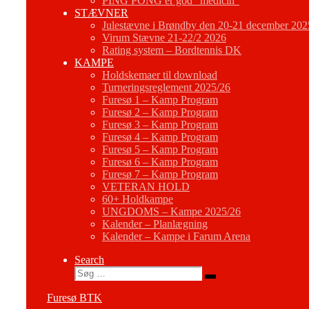
PING PONG er god “medicin”
STÆVNER
Julestævne i Brøndby den 20-21 december 202
Virum Stævne 21-22/2 2026
Rating system – Bordtennis DK
KAMPE
Holdskemaer til download
Turneringsreglement 2025/26
Furesø 1 – Kamp Program
Furesø 2 – Kamp Program
Furesø 3 – Kamp Program
Furesø 4 – Kamp Program
Furesø 5 – Kamp Program
Furesø 6 – Kamp Program
Furesø 7 – Kamp Program
VETERAN HOLD
60+ Holdkampe
UNGDOMS – Kampe 2025/26
Kalender – Planlægning
Kalender – Kampe i Farum Arena
Search
Søg
Søg
…
Furesø BTK