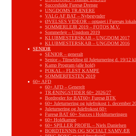
Succesfulde Furesø Drenge
UNGDOMS TRÆNERE
VALG AF BAT – Nybegynder
ØVELSES VIDEOR – optaget i Furesøs lokal
SOMMERLEJR 2019 – FOTOS M.V.
Sommerlejr – Ungdom 2019
KLUBMESTERSKAB – UNGDOM 2017
KLUBMESTERSKAB – UNGDOM 2016
SENIOR
SENIOR – generalt
Senior – Tilmelding til Juleturnering d. 19/12 k
Kamp Program (alle hold)
POKAL – FLEST KAMPE
SOMMERFESTEN 2019
60+ AFD
60+ AFD – Generelt
TRÆNINGSTIDER 60+ 2026/27
Bordregler for BAT60+ Furesø BTK
60+ Juleturnering og julefrokost 1. december 2
Juleturnering og Julefrokost 60+
Furesø BAT 60+ Succes i Holdturneringen
60+ Holdkampe
60+ SPILLER PROFIL – Niels Danielsen
BORDTENNIS OG SOCIALT SAMVÆR