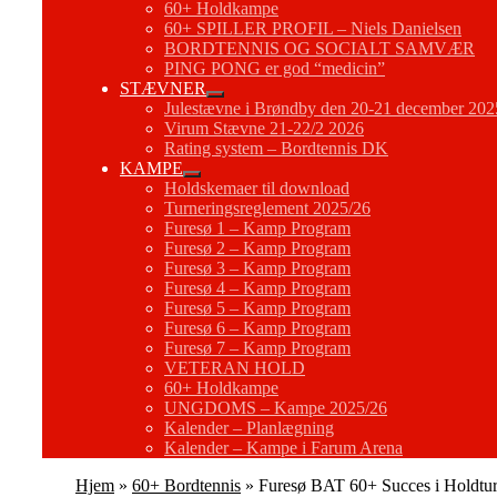
60+ Holdkampe
60+ SPILLER PROFIL – Niels Danielsen
BORDTENNIS OG SOCIALT SAMVÆR
PING PONG er god “medicin”
STÆVNER
Julestævne i Brøndby den 20-21 december 202
Virum Stævne 21-22/2 2026
Rating system – Bordtennis DK
KAMPE
Holdskemaer til download
Turneringsreglement 2025/26
Furesø 1 – Kamp Program
Furesø 2 – Kamp Program
Furesø 3 – Kamp Program
Furesø 4 – Kamp Program
Furesø 5 – Kamp Program
Furesø 6 – Kamp Program
Furesø 7 – Kamp Program
VETERAN HOLD
60+ Holdkampe
UNGDOMS – Kampe 2025/26
Kalender – Planlægning
Kalender – Kampe i Farum Arena
Hjem
»
60+ Bordtennis
»
Furesø BAT 60+ Succes i Holdtu