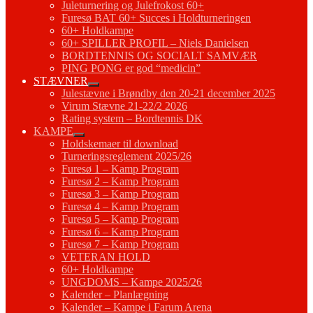
Juleturnering og Julefrokost 60+
Furesø BAT 60+ Succes i Holdturneringen
60+ Holdkampe
60+ SPILLER PROFIL – Niels Danielsen
BORDTENNIS OG SOCIALT SAMVÆR
PING PONG er god “medicin”
STÆVNER
Julestævne i Brøndby den 20-21 december 2025
Virum Stævne 21-22/2 2026
Rating system – Bordtennis DK
KAMPE
Holdskemaer til download
Turneringsreglement 2025/26
Furesø 1 – Kamp Program
Furesø 2 – Kamp Program
Furesø 3 – Kamp Program
Furesø 4 – Kamp Program
Furesø 5 – Kamp Program
Furesø 6 – Kamp Program
Furesø 7 – Kamp Program
VETERAN HOLD
60+ Holdkampe
UNGDOMS – Kampe 2025/26
Kalender – Planlægning
Kalender – Kampe i Farum Arena