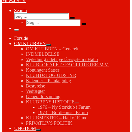
Furesø BTK
Search
Søg
Søg
Søg
…
Søg
…
Menu
Forside
OM KLUBBEN
OM KLUBBEN – Generelt
INDMELDELSE
Vejledning i det nye låsesystem i Hal 5
KLUBLOKALET / FACILLITETER M.V.
Kontingent Satser
KLUBTØJ OG UDSTYR
Kalender – Planlægning
Bestyrelse
Vedtægter
Generalforsamling
KLUBBENS HISTORIE
1976 – Ny Storklub i Farum
1973 – Bordtennis i Farum
KLUBMESTRE – Hall of Fame
PRIVATLIVS POLITIK
UNGDOM