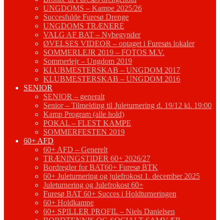
UNGDOMS – Kampe 2025/26
Succesfulde Furesø Drenge
UNGDOMS TRÆNERE
VALG AF BAT – Nybegynder
ØVELSES VIDEOR – optaget i Furesøs lokaler
SOMMERLEJR 2019 – FOTOS M.V.
Sommerlejr – Ungdom 2019
KLUBMESTERSKAB – UNGDOM 2017
KLUBMESTERSKAB – UNGDOM 2016
SENIOR
SENIOR – generalt
Senior – Tilmelding til Juleturnering d. 19/12 kl. 19:00
Kamp Program (alle hold)
POKAL – FLEST KAMPE
SOMMERFESTEN 2019
60+ AFD
60+ AFD – Generelt
TRÆNINGSTIDER 60+ 2026/27
Bordregler for BAT60+ Furesø BTK
60+ Juleturnering og julefrokost 1. december 2025
Juleturnering og Julefrokost 60+
Furesø BAT 60+ Succes i Holdturneringen
60+ Holdkampe
60+ SPILLER PROFIL – Niels Danielsen