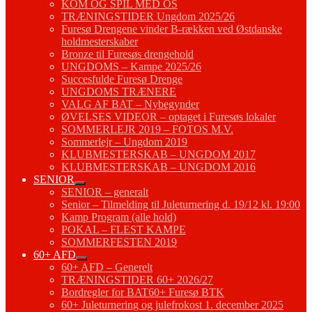
KOM OG SPIL MED OS
TRÆNINGSTIDER Ungdom 2025/26
Furesø Drengene vinder B-rækken ved Østdanske
holdmesterskaber
Bronze til Furesøs drengehold
UNGDOMS – Kampe 2025/26
Succesfulde Furesø Drenge
UNGDOMS TRÆNERE
VALG AF BAT – Nybegynder
ØVELSES VIDEOR – optaget i Furesøs lokaler
SOMMERLEJR 2019 – FOTOS M.V.
Sommerlejr – Ungdom 2019
KLUBMESTERSKAB – UNGDOM 2017
KLUBMESTERSKAB – UNGDOM 2016
SENIOR
SENIOR – generalt
Senior – Tilmelding til Juleturnering d. 19/12 kl. 19:00
Kamp Program (alle hold)
POKAL – FLEST KAMPE
SOMMERFESTEN 2019
60+ AFD
60+ AFD – Generelt
TRÆNINGSTIDER 60+ 2026/27
Bordregler for BAT60+ Furesø BTK
60+ Juleturnering og julefrokost 1. december 2025