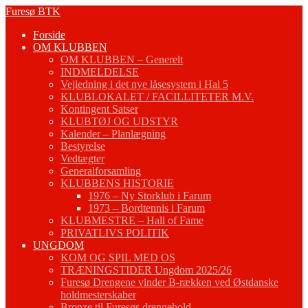
Fortsæt
Furesø BTK
til
Forside
indhold
OM KLUBBEN
OM KLUBBEN – Generelt
INDMELDELSE
Vejledning i det nye låsesystem i Hal 5
KLUBLOKALET / FACILLITETER M.V.
Kontingent Satser
KLUBTØJ OG UDSTYR
Kalender – Planlægning
Bestyrelse
Vedtægter
Generalforsamling
KLUBBENS HISTORIE
1976 – Ny Storklub i Farum
1973 – Bordtennis i Farum
KLUBMESTRE – Hall of Fame
PRIVATLIVS POLITIK
UNGDOM
KOM OG SPIL MED OS
TRÆNINGSTIDER Ungdom 2025/26
Furesø Drengene vinder B-rækken ved Østdanske
holdmesterskaber
Bronze til Furesøs drengehold