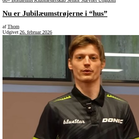
60+ Bordtennis
Klubmesterskab
Senior
Stævner
Ungdom
Nu er Jubilæumstrøjerne i “hus”
af
Thom
Udgivet
26. februar 2026