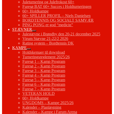
Juleturnering og Julefrokost 60+
Furesø BAT 60+ Succes i Holdturneringen
60+ Holdkampe
60+ SPILLER PROFIL – Niels Danielsen
BORDTENNIS OG SOCIALT SAMVÆR
PING PONG er god “medicin”
STÆVNER
Julestævne i Brøndby den 20-21 december 2025
Virum Stævne 21-22/2 2026
Rating system – Bordtennis DK
KAMPE
Holdskemaer til download
Turneringsreglement 2025/26
Furesø 1 – Kamp Program
Furesø 2 – Kamp Program
Furesø 3 – Kamp Program
Furesø 4 – Kamp Program
Furesø 5 – Kamp Program
Furesø 6 – Kamp Program
Furesø 7 – Kamp Program
VETERAN HOLD
60+ Holdkampe
UNGDOMS – Kampe 2025/26
Kalender – Planlægning
Kalender – Kampe i Farum Arena