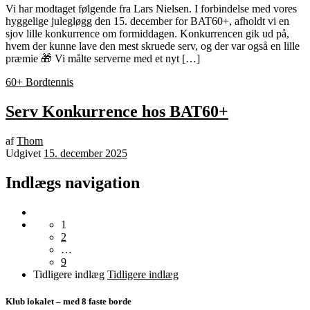
Vi har modtaget følgende fra Lars Nielsen. I forbindelse med vores
hyggelige julegløgg den 15. december for BAT60+, afholdt vi en
sjov lille konkurrence om formiddagen. Konkurrencen gik ud på,
hvem der kunne lave den mest skruede serv, og der var også en lille
præmie 🎁 Vi målte serverne med et nyt […]
60+ Bordtennis
Serv Konkurrence hos BAT60+
af
Thom
Udgivet
15. december 2025
Indlægs navigation
1
2
…
9
Tidligere indlæg
Tidligere indlæg
Klub lokalet – med 8 faste borde