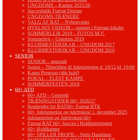
UNGDOMS – Kampe 2025/26
Succesfulde Furesø Drenge
UNGDOMS TRÆNERE
VALG AF BAT – Nybegynder
ØVELSES VIDEOR – optaget i Furesøs lokaler
SOMMERLEJR 2019 – FOTOS M.V.
Sommerlejr – Ungdom 2019
KLUBMESTERSKAB – UNGDOM 2017
KLUBMESTERSKAB – UNGDOM 2016
SENIOR
SENIOR – generalt
Senior – Tilmelding til Juleturnering d. 19/12 kl. 19:00
Kamp Program (alle hold)
POKAL – FLEST KAMPE
SOMMERFESTEN 2019
60+ AFD
60+ AFD – Generelt
TRÆNINGSTIDER 60+ 2026/27
Bordregler for BAT60+ Furesø BTK
60+ Juleturnering og julefrokost 1. december 2025
Juleturnering og Julefrokost 60+
Furesø BAT 60+ Succes i Holdturneringen
60+ Holdkampe
60+ SPILLER PROFIL – Niels Danielsen