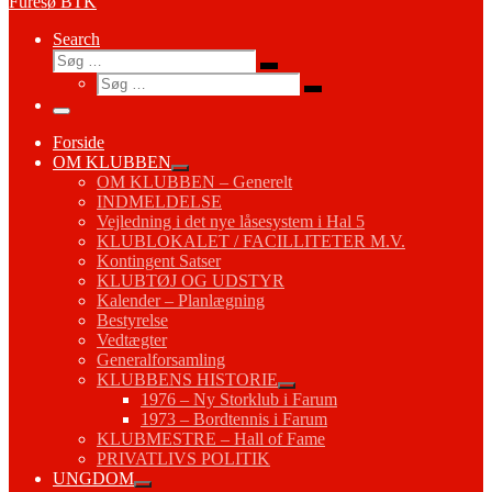
Furesø BTK
Search
Søg
Søg
Søg
…
Søg
…
Menu
Forside
OM KLUBBEN
OM KLUBBEN – Generelt
INDMELDELSE
Vejledning i det nye låsesystem i Hal 5
KLUBLOKALET / FACILLITETER M.V.
Kontingent Satser
KLUBTØJ OG UDSTYR
Kalender – Planlægning
Bestyrelse
Vedtægter
Generalforsamling
KLUBBENS HISTORIE
1976 – Ny Storklub i Farum
1973 – Bordtennis i Farum
KLUBMESTRE – Hall of Fame
PRIVATLIVS POLITIK
UNGDOM