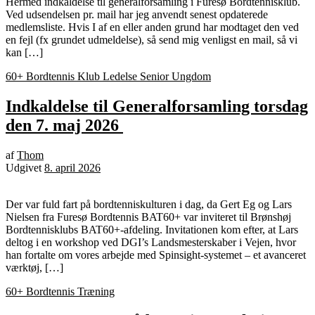
Hermed indkaldelse til generalforsamling i Furesø Bordtennisklub.
Ved udsendelsen pr. mail har jeg anvendt senest opdaterede
medlemsliste. Hvis I af en eller anden grund har modtaget den ved
en fejl (fx grundet udmeldelse), så send mig venligst en mail, så vi
kan […]
60+ Bordtennis
Klub Ledelse
Senior
Ungdom
Indkaldelse til Generalforsamling torsdag
den 7. maj 2026
af
Thom
Udgivet
8. april 2026
Der var fuld fart på bordtenniskulturen i dag, da Gert Eg og Lars
Nielsen fra Furesø Bordtennis BAT60+ var inviteret til Brønshøj
Bordtennisklubs BAT60+‑afdeling. Invitationen kom efter, at Lars
deltog i en workshop ved DGI’s Landsmesterskaber i Vejen, hvor
han fortalte om vores arbejde med Spinsight‑systemet – et avanceret
værktøj, […]
60+ Bordtennis
Træning