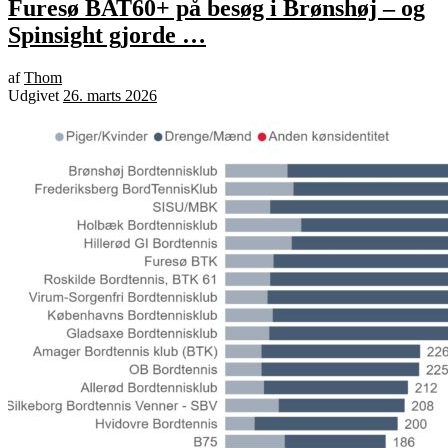
Furesø BAT60+ på besøg i Brønshøj – og
Spinsight gjorde …
af
Thom
Udgivet
26. marts 2026