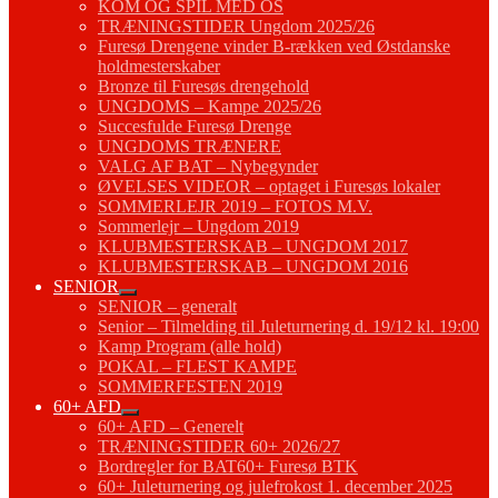
KOM OG SPIL MED OS
TRÆNINGSTIDER Ungdom 2025/26
Furesø Drengene vinder B-rækken ved Østdanske
holdmesterskaber
Bronze til Furesøs drengehold
UNGDOMS – Kampe 2025/26
Succesfulde Furesø Drenge
UNGDOMS TRÆNERE
VALG AF BAT – Nybegynder
ØVELSES VIDEOR – optaget i Furesøs lokaler
SOMMERLEJR 2019 – FOTOS M.V.
Sommerlejr – Ungdom 2019
KLUBMESTERSKAB – UNGDOM 2017
KLUBMESTERSKAB – UNGDOM 2016
SENIOR
SENIOR – generalt
Senior – Tilmelding til Juleturnering d. 19/12 kl. 19:00
Kamp Program (alle hold)
POKAL – FLEST KAMPE
SOMMERFESTEN 2019
60+ AFD
60+ AFD – Generelt
TRÆNINGSTIDER 60+ 2026/27
Bordregler for BAT60+ Furesø BTK
60+ Juleturnering og julefrokost 1. december 2025