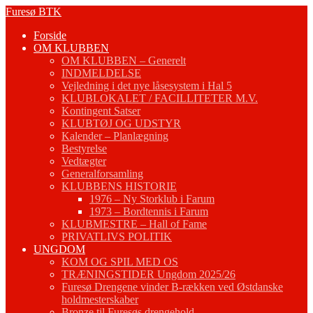
Fortsæt
Furesø BTK
til
Forside
indhold
OM KLUBBEN
OM KLUBBEN – Generelt
INDMELDELSE
Vejledning i det nye låsesystem i Hal 5
KLUBLOKALET / FACILLITETER M.V.
Kontingent Satser
KLUBTØJ OG UDSTYR
Kalender – Planlægning
Bestyrelse
Vedtægter
Generalforsamling
KLUBBENS HISTORIE
1976 – Ny Storklub i Farum
1973 – Bordtennis i Farum
KLUBMESTRE – Hall of Fame
PRIVATLIVS POLITIK
UNGDOM
KOM OG SPIL MED OS
TRÆNINGSTIDER Ungdom 2025/26
Furesø Drengene vinder B-rækken ved Østdanske
holdmesterskaber
Bronze til Furesøs drengehold