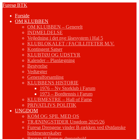
Fortsæt
Furesø BTK
til
Forside
indhold
OM KLUBBEN
OM KLUBBEN – Generelt
INDMELDELSE
Vejledning i det nye låsesystem i Hal 5
KLUBLOKALET / FACILLITETER M.V.
Kontingent Satser
KLUBTØJ OG UDSTYR
Kalender – Planlægning
Bestyrelse
Vedtægter
Generalforsamling
KLUBBENS HISTORIE
1976 – Ny Storklub i Farum
1973 – Bordtennis i Farum
KLUBMESTRE – Hall of Fame
PRIVATLIVS POLITIK
UNGDOM
KOM OG SPIL MED OS
TRÆNINGSTIDER Ungdom 2025/26
Furesø Drengene vinder B-rækken ved Østdanske
holdmesterskaber
Bronze til Furesøs drengehold