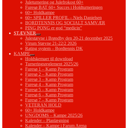
Juleturnering og Julefrokost 60+
Furesø BAT 60+ Succes i Holdturneringen
60+ Holdkampe
60+ SPILLER PROFIL – Niels Danielsen
BORDTENNIS OG SOCIALT SAMVÆR
PING PONG er god “medicin”
STÆVNER
Julestævne i Brøndby den 20-21 december 2025
Virum Stævne 21-22/2 2026
Rating system – Bordtennis DK
KAMPE
Holdskemaer til download
Turneringsreglement 2025/26
Furesø 1 – Kamp Program
Furesø 2 – Kamp Program
Furesø 3 – Kamp Program
Furesø 4 – Kamp Program
Furesø 5 – Kamp Program
Furesø 6 – Kamp Program
Furesø 7 – Kamp Program
VETERAN HOLD
60+ Holdkampe
UNGDOMS – Kampe 2025/26
Kalender – Planlægning
Kalender – Kampe i Farum Arena