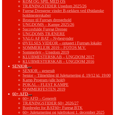
KOM OG SPIL MED OS
TRÆNINGSTIDER Ungdom 2025/26
Furesø Drengene vinder B-rækken ved Østdanske
holdmesterskaber
Bronze til Furesøs drengehold
UNGDOMS – Kampe 2025/26
Succesfulde Furesø Drenge
UNGDOMS TRÆNERE
VALG AF BAT – Nybegynder
ØVELSES VIDEOR – optaget i Furesøs lokaler
SOMMERLEJR 2019 – FOTOS M.V.
Sommerlejr – Ungdom 2019
KLUBMESTERSKAB – UNGDOM 2017
KLUBMESTERSKAB – UNGDOM 2016
SENIOR
SENIOR – generalt
Senior – Tilmelding til Juleturnering d. 19/12 kl. 19:00
Kamp Program (alle hold)
POKAL – FLEST KAMPE
SOMMERFESTEN 2019
60+ AFD
60+ AFD – Generelt
TRÆNINGSTIDER 60+ 2026/27
Bordregler for BAT60+ Furesø BTK
60+ Juleturnering og julefrokost 1. december 2025