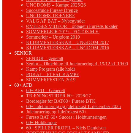
UNGDOMS – Kampe 2025/26
Succesfulde Furesø Drenge
UNGDOMS TRÆNERE
VALG AF BAT – Nybegynder
ØVELSES VIDEOR – optaget i Furesøs lokaler
SOMMERLEJR 2019 – FOTOS M.V.
Sommerlejr – Ungdom 2019
KLUBMESTERSKAB – UNGDOM 2017
KLUBMESTERSKAB – UNGDOM 2016
SENIOR
SENIOR – generalt
Senior – Tilmelding til Juleturnering d. 19/12 kl. 19:00
Kamp Program (alle hold)
POKAL – FLEST KAMPE
SOMMERFESTEN 2019
60+ AFD
60+ AFD – Generelt
TRÆNINGSTIDER 60+ 2026/27
Bordregler for BAT60+ Furesø BTK
60+ Juleturnering og julefrokost 1. december 2025
Juleturnering og Julefrokost 60+
Furesø BAT 60+ Succes i Holdturneringen
60+ Holdkampe
60+ SPILLER PROFIL – Niels Danielsen