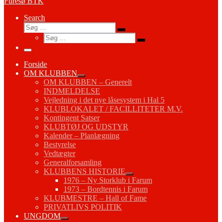
Furesø BTK
Search
Søg
Søg
Søg
…
Søg
…
Menu
Forside
OM KLUBBEN
OM KLUBBEN – Generelt
INDMELDELSE
Vejledning i det nye låsesystem i Hal 5
KLUBLOKALET / FACILLITETER M.V.
Kontingent Satser
KLUBTØJ OG UDSTYR
Kalender – Planlægning
Bestyrelse
Vedtægter
Generalforsamling
KLUBBENS HISTORIE
1976 – Ny Storklub i Farum
1973 – Bordtennis i Farum
KLUBMESTRE – Hall of Fame
PRIVATLIVS POLITIK
UNGDOM