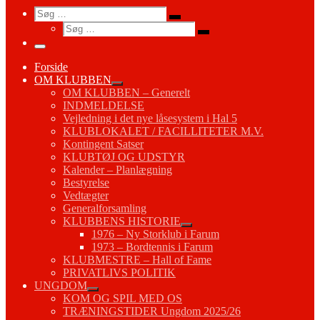
Search
Søg
Søg
Søg
…
Søg
…
Menu
Forside
OM KLUBBEN
OM KLUBBEN – Generelt
INDMELDELSE
Vejledning i det nye låsesystem i Hal 5
KLUBLOKALET / FACILLITETER M.V.
Kontingent Satser
KLUBTØJ OG UDSTYR
Kalender – Planlægning
Bestyrelse
Vedtægter
Generalforsamling
KLUBBENS HISTORIE
1976 – Ny Storklub i Farum
1973 – Bordtennis i Farum
KLUBMESTRE – Hall of Fame
PRIVATLIVS POLITIK
UNGDOM
KOM OG SPIL MED OS
TRÆNINGSTIDER Ungdom 2025/26