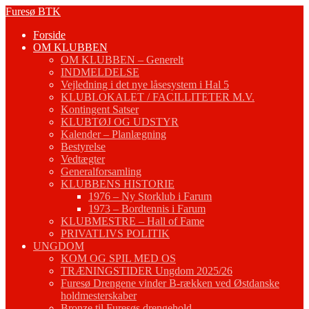
Fortsæt
Furesø BTK
til
Forside
indhold
OM KLUBBEN
OM KLUBBEN – Generelt
INDMELDELSE
Vejledning i det nye låsesystem i Hal 5
KLUBLOKALET / FACILLITETER M.V.
Kontingent Satser
KLUBTØJ OG UDSTYR
Kalender – Planlægning
Bestyrelse
Vedtægter
Generalforsamling
KLUBBENS HISTORIE
1976 – Ny Storklub i Farum
1973 – Bordtennis i Farum
KLUBMESTRE – Hall of Fame
PRIVATLIVS POLITIK
UNGDOM
KOM OG SPIL MED OS
TRÆNINGSTIDER Ungdom 2025/26
Furesø Drengene vinder B-rækken ved Østdanske
holdmesterskaber
Bronze til Furesøs drengehold