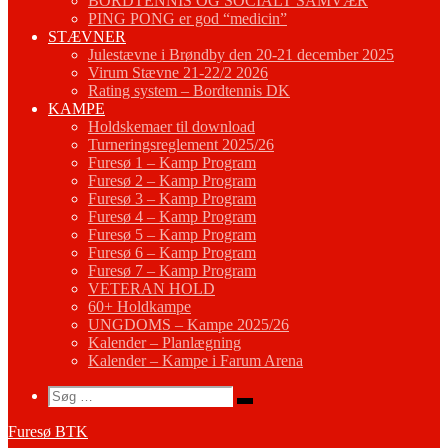
BORDTENNIS OG SOCIALT SAMVÆR
PING PONG er god “medicin”
STÆVNER
Julestævne i Brøndby den 20-21 december 2025
Virum Stævne 21-22/2 2026
Rating system – Bordtennis DK
KAMPE
Holdskemaer til download
Turneringsreglement 2025/26
Furesø 1 – Kamp Program
Furesø 2 – Kamp Program
Furesø 3 – Kamp Program
Furesø 4 – Kamp Program
Furesø 5 – Kamp Program
Furesø 6 – Kamp Program
Furesø 7 – Kamp Program
VETERAN HOLD
60+ Holdkampe
UNGDOMS – Kampe 2025/26
Kalender – Planlægning
Kalender – Kampe i Farum Arena
Search
Søg
Søg
…
Furesø BTK