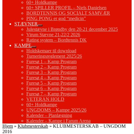
60+ Holdkampe
60+ SPILLER PROFIL – Niels Danielsen
BORDTENNIS OG SOCIALT SAMVÆR
PING PONG er god “medicin”
STÆVNER
Julestævne i Brøndby den 20-21 december 2025
Virum Stævne 21-22/2 2026
Rating system – Bordtennis DK
KAMPE
Holdskemaer til download
Turneringsreglement 2025/26
Furesø 1 – Kamp Program
Furesø 2 – Kamp Program
Furesø 3 – Kamp Program
Furesø 4 – Kamp Program
Furesø 5 – Kamp Program
Furesø 6 – Kamp Program
Furesø 7 – Kamp Program
VETERAN HOLD
60+ Holdkampe
UNGDOMS – Kampe 2025/26
Kalender – Planlægning
Kalender – Kampe i Farum Arena
Hjem
»
Klubmesterskab
»
KLUBMESTERSKAB – UNGDOM
2016