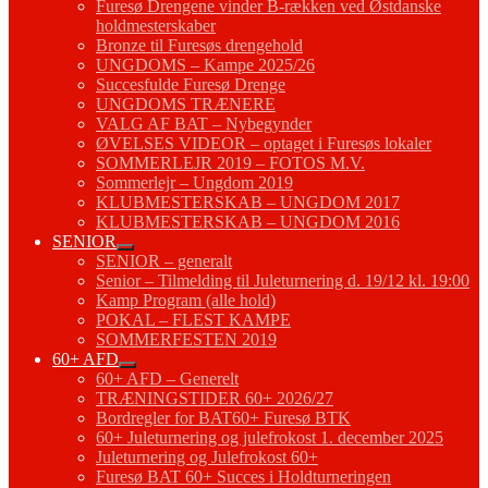
Furesø Drengene vinder B-rækken ved Østdanske
holdmesterskaber
Bronze til Furesøs drengehold
UNGDOMS – Kampe 2025/26
Succesfulde Furesø Drenge
UNGDOMS TRÆNERE
VALG AF BAT – Nybegynder
ØVELSES VIDEOR – optaget i Furesøs lokaler
SOMMERLEJR 2019 – FOTOS M.V.
Sommerlejr – Ungdom 2019
KLUBMESTERSKAB – UNGDOM 2017
KLUBMESTERSKAB – UNGDOM 2016
SENIOR
SENIOR – generalt
Senior – Tilmelding til Juleturnering d. 19/12 kl. 19:00
Kamp Program (alle hold)
POKAL – FLEST KAMPE
SOMMERFESTEN 2019
60+ AFD
60+ AFD – Generelt
TRÆNINGSTIDER 60+ 2026/27
Bordregler for BAT60+ Furesø BTK
60+ Juleturnering og julefrokost 1. december 2025
Juleturnering og Julefrokost 60+
Furesø BAT 60+ Succes i Holdturneringen