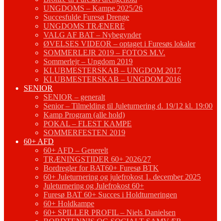
UNGDOMS – Kampe 2025/26
Succesfulde Furesø Drenge
UNGDOMS TRÆNERE
VALG AF BAT – Nybegynder
ØVELSES VIDEOR – optaget i Furesøs lokaler
SOMMERLEJR 2019 – FOTOS M.V.
Sommerlejr – Ungdom 2019
KLUBMESTERSKAB – UNGDOM 2017
KLUBMESTERSKAB – UNGDOM 2016
SENIOR
SENIOR – generalt
Senior – Tilmelding til Juleturnering d. 19/12 kl. 19:00
Kamp Program (alle hold)
POKAL – FLEST KAMPE
SOMMERFESTEN 2019
60+ AFD
60+ AFD – Generelt
TRÆNINGSTIDER 60+ 2026/27
Bordregler for BAT60+ Furesø BTK
60+ Juleturnering og julefrokost 1. december 2025
Juleturnering og Julefrokost 60+
Furesø BAT 60+ Succes i Holdturneringen
60+ Holdkampe
60+ SPILLER PROFIL – Niels Danielsen