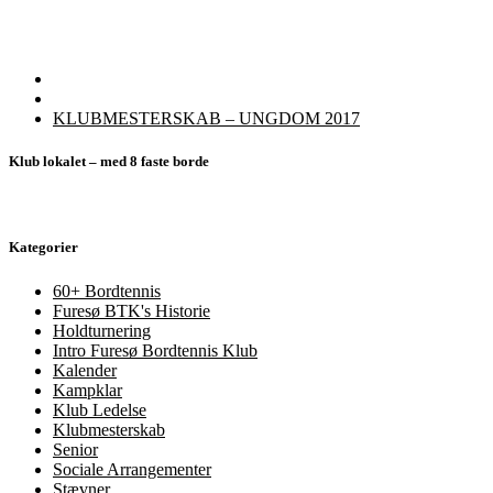
Indlæg
Tilbage
navigation
til
Næste
KLUBMESTERSKAB – UNGDOM 2017
indlægsliste
indlæg
Klub lokalet – med 8 faste borde
Kategorier
60+ Bordtennis
Furesø BTK's Historie
Holdturnering
Intro Furesø Bordtennis Klub
Kalender
Kampklar
Klub Ledelse
Klubmesterskab
Senior
Sociale Arrangementer
Stævner