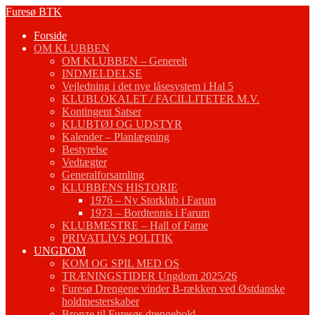
Fortsæt
Furesø BTK
til
Forside
indhold
OM KLUBBEN
OM KLUBBEN – Generelt
INDMELDELSE
Vejledning i det nye låsesystem i Hal 5
KLUBLOKALET / FACILLITETER M.V.
Kontingent Satser
KLUBTØJ OG UDSTYR
Kalender – Planlægning
Bestyrelse
Vedtægter
Generalforsamling
KLUBBENS HISTORIE
1976 – Ny Storklub i Farum
1973 – Bordtennis i Farum
KLUBMESTRE – Hall of Fame
PRIVATLIVS POLITIK
UNGDOM
KOM OG SPIL MED OS
TRÆNINGSTIDER Ungdom 2025/26
Furesø Drengene vinder B-rækken ved Østdanske
holdmesterskaber
Bronze til Furesøs drengehold