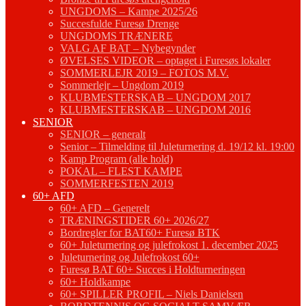
UNGDOMS – Kampe 2025/26
Succesfulde Furesø Drenge
UNGDOMS TRÆNERE
VALG AF BAT – Nybegynder
ØVELSES VIDEOR – optaget i Furesøs lokaler
SOMMERLEJR 2019 – FOTOS M.V.
Sommerlejr – Ungdom 2019
KLUBMESTERSKAB – UNGDOM 2017
KLUBMESTERSKAB – UNGDOM 2016
SENIOR
SENIOR – generalt
Senior – Tilmelding til Juleturnering d. 19/12 kl. 19:00
Kamp Program (alle hold)
POKAL – FLEST KAMPE
SOMMERFESTEN 2019
60+ AFD
60+ AFD – Generelt
TRÆNINGSTIDER 60+ 2026/27
Bordregler for BAT60+ Furesø BTK
60+ Juleturnering og julefrokost 1. december 2025
Juleturnering og Julefrokost 60+
Furesø BAT 60+ Succes i Holdturneringen
60+ Holdkampe
60+ SPILLER PROFIL – Niels Danielsen