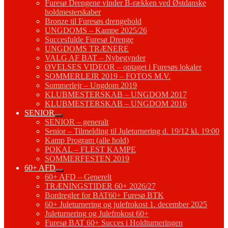
Furesø Drengene vinder B-rækken ved Østdanske
holdmesterskaber
Bronze til Furesøs drengehold
UNGDOMS – Kampe 2025/26
Succesfulde Furesø Drenge
UNGDOMS TRÆNERE
VALG AF BAT – Nybegynder
ØVELSES VIDEOR – optaget i Furesøs lokaler
SOMMERLEJR 2019 – FOTOS M.V.
Sommerlejr – Ungdom 2019
KLUBMESTERSKAB – UNGDOM 2017
KLUBMESTERSKAB – UNGDOM 2016
SENIOR
SENIOR – generalt
Senior – Tilmelding til Juleturnering d. 19/12 kl. 19:00
Kamp Program (alle hold)
POKAL – FLEST KAMPE
SOMMERFESTEN 2019
60+ AFD
60+ AFD – Generelt
TRÆNINGSTIDER 60+ 2026/27
Bordregler for BAT60+ Furesø BTK
60+ Juleturnering og julefrokost 1. december 2025
Juleturnering og Julefrokost 60+
Furesø BAT 60+ Succes i Holdturneringen