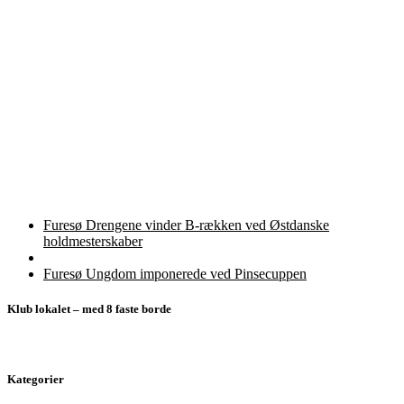
Indlæg
Forrige
Furesø Drengene vinder B-rækken ved Østdanske
indlæg
holdmesterskaber
navigation
Tilbage
til
Næste
Furesø Ungdom imponerede ved Pinsecuppen
indlægsliste
indlæg
Klub lokalet – med 8 faste borde
Kategorier