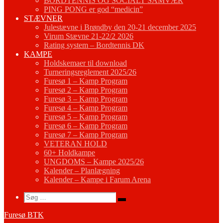
BORDTENNIS OG SOCIALT SAMVÆR
PING PONG er god “medicin”
STÆVNER
Julestævne i Brøndby den 20-21 december 2025
Virum Stævne 21-22/2 2026
Rating system – Bordtennis DK
KAMPE
Holdskemaer til download
Turneringsreglement 2025/26
Furesø 1 – Kamp Program
Furesø 2 – Kamp Program
Furesø 3 – Kamp Program
Furesø 4 – Kamp Program
Furesø 5 – Kamp Program
Furesø 6 – Kamp Program
Furesø 7 – Kamp Program
VETERAN HOLD
60+ Holdkampe
UNGDOMS – Kampe 2025/26
Kalender – Planlægning
Kalender – Kampe i Farum Arena
Search
Søg
Søg
…
Furesø BTK