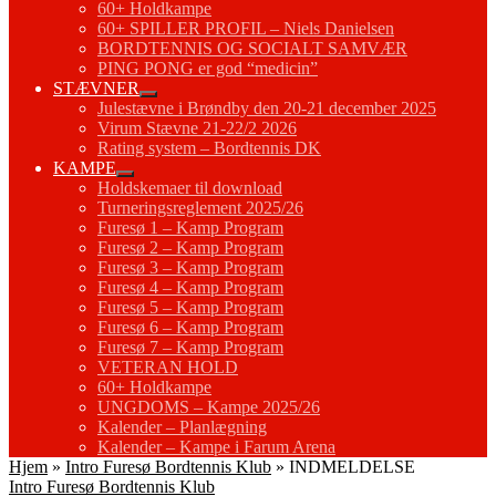
60+ Holdkampe
60+ SPILLER PROFIL – Niels Danielsen
BORDTENNIS OG SOCIALT SAMVÆR
PING PONG er god “medicin”
STÆVNER
Julestævne i Brøndby den 20-21 december 2025
Virum Stævne 21-22/2 2026
Rating system – Bordtennis DK
KAMPE
Holdskemaer til download
Turneringsreglement 2025/26
Furesø 1 – Kamp Program
Furesø 2 – Kamp Program
Furesø 3 – Kamp Program
Furesø 4 – Kamp Program
Furesø 5 – Kamp Program
Furesø 6 – Kamp Program
Furesø 7 – Kamp Program
VETERAN HOLD
60+ Holdkampe
UNGDOMS – Kampe 2025/26
Kalender – Planlægning
Kalender – Kampe i Farum Arena
Hjem
»
Intro Furesø Bordtennis Klub
»
INDMELDELSE
Intro Furesø Bordtennis Klub