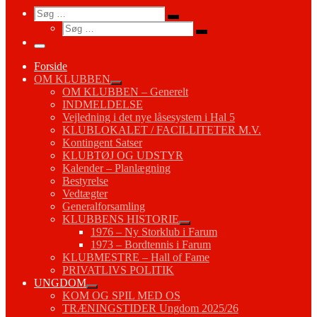
Search
Søg
Søg
Søg
…
Søg
…
Menu
Forside
OM KLUBBEN
OM KLUBBEN – Generelt
INDMELDELSE
Vejledning i det nye låsesystem i Hal 5
KLUBLOKALET / FACILLITETER M.V.
Kontingent Satser
KLUBTØJ OG UDSTYR
Kalender – Planlægning
Bestyrelse
Vedtægter
Generalforsamling
KLUBBENS HISTORIE
1976 – Ny Storklub i Farum
1973 – Bordtennis i Farum
KLUBMESTRE – Hall of Fame
PRIVATLIVS POLITIK
UNGDOM
KOM OG SPIL MED OS
TRÆNINGSTIDER Ungdom 2025/26