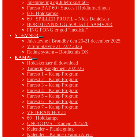
Juleturnering og Julefrokost 60+
Furesø BAT 60+ Succes i Holdturneringen
60+ Holdkampe
60+ SPILLER PROFIL – Niels Danielsen
BORDTENNIS OG SOCIALT SAMVÆR
PING PONG er god “medicin”
STÆVNER
Julestævne i Brøndby den 20-21 december 2025
Virum Stævne 21-22/2 2026
Rating system – Bordtennis DK
KAMPE
Holdskemaer til download
Turneringsreglement 2025/26
Furesø 1 – Kamp Program
Furesø 2 – Kamp Program
Furesø 3 – Kamp Program
Furesø 4 – Kamp Program
Furesø 5 – Kamp Program
Furesø 6 – Kamp Program
Furesø 7 – Kamp Program
VETERAN HOLD
60+ Holdkampe
UNGDOMS – Kampe 2025/26
Kalender – Planlægning
Kalender – Kampe i Farum Arena