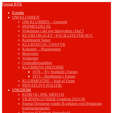
Fortsæt
Furesø BTK
til
Forside
indhold
OM KLUBBEN
OM KLUBBEN – Generelt
INDMELDELSE
Vejledning i det nye låsesystem i Hal 5
KLUBLOKALET / FACILLITETER M.V.
Kontingent Satser
KLUBTØJ OG UDSTYR
Kalender – Planlægning
Bestyrelse
Vedtægter
Generalforsamling
KLUBBENS HISTORIE
1976 – Ny Storklub i Farum
1973 – Bordtennis i Farum
KLUBMESTRE – Hall of Fame
PRIVATLIVS POLITIK
UNGDOM
KOM OG SPIL MED OS
TRÆNINGSTIDER Ungdom 2025/26
Furesø Drengene vinder B-rækken ved Østdanske
holdmesterskaber
Bronze til Furesøs drengehold