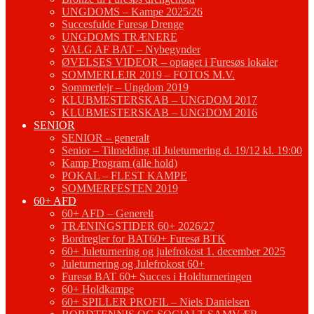
UNGDOMS – Kampe 2025/26
Succesfulde Furesø Drenge
UNGDOMS TRÆNERE
VALG AF BAT – Nybegynder
ØVELSES VIDEOR – optaget i Furesøs lokaler
SOMMERLEJR 2019 – FOTOS M.V.
Sommerlejr – Ungdom 2019
KLUBMESTERSKAB – UNGDOM 2017
KLUBMESTERSKAB – UNGDOM 2016
SENIOR
SENIOR – generalt
Senior – Tilmelding til Juleturnering d. 19/12 kl. 19:00
Kamp Program (alle hold)
POKAL – FLEST KAMPE
SOMMERFESTEN 2019
60+ AFD
60+ AFD – Generelt
TRÆNINGSTIDER 60+ 2026/27
Bordregler for BAT60+ Furesø BTK
60+ Juleturnering og julefrokost 1. december 2025
Juleturnering og Julefrokost 60+
Furesø BAT 60+ Succes i Holdturneringen
60+ Holdkampe
60+ SPILLER PROFIL – Niels Danielsen