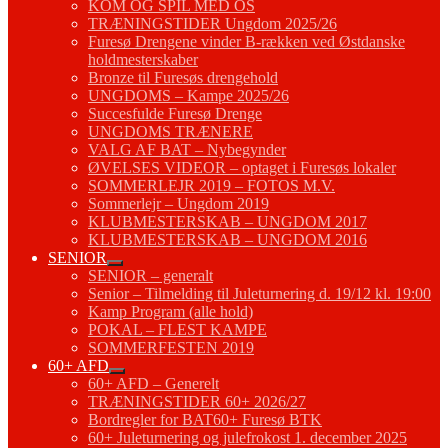
KOM OG SPIL MED OS
TRÆNINGSTIDER Ungdom 2025/26
Furesø Drengene vinder B-rækken ved Østdanske
holdmesterskaber
Bronze til Furesøs drengehold
UNGDOMS – Kampe 2025/26
Succesfulde Furesø Drenge
UNGDOMS TRÆNERE
VALG AF BAT – Nybegynder
ØVELSES VIDEOR – optaget i Furesøs lokaler
SOMMERLEJR 2019 – FOTOS M.V.
Sommerlejr – Ungdom 2019
KLUBMESTERSKAB – UNGDOM 2017
KLUBMESTERSKAB – UNGDOM 2016
SENIOR
SENIOR – generalt
Senior – Tilmelding til Juleturnering d. 19/12 kl. 19:00
Kamp Program (alle hold)
POKAL – FLEST KAMPE
SOMMERFESTEN 2019
60+ AFD
60+ AFD – Generelt
TRÆNINGSTIDER 60+ 2026/27
Bordregler for BAT60+ Furesø BTK
60+ Juleturnering og julefrokost 1. december 2025