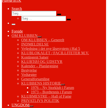
Furesø BTK
Search
Søg
Søg
Søg
…
Søg
…
Menu
Forside
OM KLUBBEN
OM KLUBBEN – Generelt
INDMELDELSE
Vejledning i det nye låsesystem i Hal 5
KLUBLOKALET / FACILLITETER M.V.
Kontingent Satser
KLUBTØJ OG UDSTYR
Kalender – Planlægning
Bestyrelse
Vedtægter
Generalforsamling
KLUBBENS HISTORIE
1976 – Ny Storklub i Farum
1973 – Bordtennis i Farum
KLUBMESTRE – Hall of Fame
PRIVATLIVS POLITIK
UNGDOM