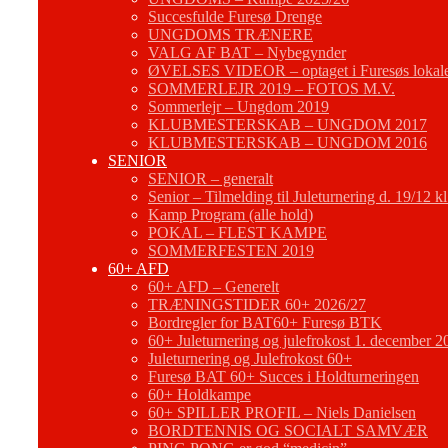
Succesfulde Furesø Drenge
UNGDOMS TRÆNERE
VALG AF BAT – Nybegynder
ØVELSES VIDEOR – optaget i Furesøs lokal
SOMMERLEJR 2019 – FOTOS M.V.
Sommerlejr – Ungdom 2019
KLUBMESTERSKAB – UNGDOM 2017
KLUBMESTERSKAB – UNGDOM 2016
SENIOR
SENIOR – generalt
Senior – Tilmelding til Juleturnering d. 19/12 k
Kamp Program (alle hold)
POKAL – FLEST KAMPE
SOMMERFESTEN 2019
60+ AFD
60+ AFD – Generelt
TRÆNINGSTIDER 60+ 2026/27
Bordregler for BAT60+ Furesø BTK
60+ Juleturnering og julefrokost 1. december 2
Juleturnering og Julefrokost 60+
Furesø BAT 60+ Succes i Holdturneringen
60+ Holdkampe
60+ SPILLER PROFIL – Niels Danielsen
BORDTENNIS OG SOCIALT SAMVÆR