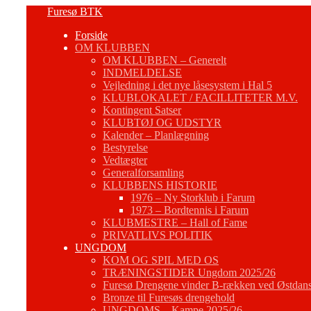
Fortsæt
Furesø BTK
til
Forside
indhold
OM KLUBBEN
OM KLUBBEN – Generelt
INDMELDELSE
Vejledning i det nye låsesystem i Hal 5
KLUBLOKALET / FACILLITETER M.V.
Kontingent Satser
KLUBTØJ OG UDSTYR
Kalender – Planlægning
Bestyrelse
Vedtægter
Generalforsamling
KLUBBENS HISTORIE
1976 – Ny Storklub i Farum
1973 – Bordtennis i Farum
KLUBMESTRE – Hall of Fame
PRIVATLIVS POLITIK
UNGDOM
KOM OG SPIL MED OS
TRÆNINGSTIDER Ungdom 2025/26
Furesø Drengene vinder B-rækken ved Østdans
Bronze til Furesøs drengehold
UNGDOMS – Kampe 2025/26