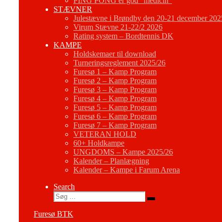
PING PONG er god “medicin”
STÆVNER
Julestævne i Brøndby den 20-21 december 202
Virum Stævne 21-22/2 2026
Rating system – Bordtennis DK
KAMPE
Holdskemaer til download
Turneringsreglement 2025/26
Furesø 1 – Kamp Program
Furesø 2 – Kamp Program
Furesø 3 – Kamp Program
Furesø 4 – Kamp Program
Furesø 5 – Kamp Program
Furesø 6 – Kamp Program
Furesø 7 – Kamp Program
VETERAN HOLD
60+ Holdkampe
UNGDOMS – Kampe 2025/26
Kalender – Planlægning
Kalender – Kampe i Farum Arena
Search
Søg
Søg
…
Furesø BTK