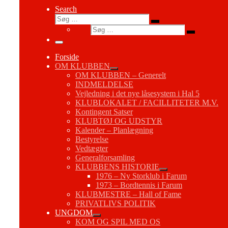
Search
Søg
Søg
Søg
…
Søg
…
Menu
Forside
OM KLUBBEN
OM KLUBBEN – Generelt
INDMELDELSE
Vejledning i det nye låsesystem i Hal 5
KLUBLOKALET / FACILLITETER M.V.
Kontingent Satser
KLUBTØJ OG UDSTYR
Kalender – Planlægning
Bestyrelse
Vedtægter
Generalforsamling
KLUBBENS HISTORIE
1976 – Ny Storklub i Farum
1973 – Bordtennis i Farum
KLUBMESTRE – Hall of Fame
PRIVATLIVS POLITIK
UNGDOM
KOM OG SPIL MED OS