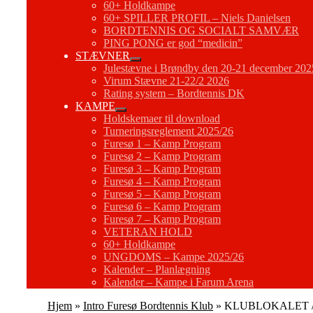
60+ Holdkampe
60+ SPILLER PROFIL – Niels Danielsen
BORDTENNIS OG SOCIALT SAMVÆR
PING PONG er god “medicin”
STÆVNER
Julestævne i Brøndby den 20-21 december 202
Virum Stævne 21-22/2 2026
Rating system – Bordtennis DK
KAMPE
Holdskemaer til download
Turneringsreglement 2025/26
Furesø 1 – Kamp Program
Furesø 2 – Kamp Program
Furesø 3 – Kamp Program
Furesø 4 – Kamp Program
Furesø 5 – Kamp Program
Furesø 6 – Kamp Program
Furesø 7 – Kamp Program
VETERAN HOLD
60+ Holdkampe
UNGDOMS – Kampe 2025/26
Kalender – Planlægning
Kalender – Kampe i Farum Arena
Hjem
»
Intro Furesø Bordtennis Klub
»
KLUBLOKALET / 