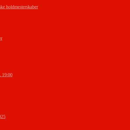
ke holdmesterskaber
er
l. 19:00
025