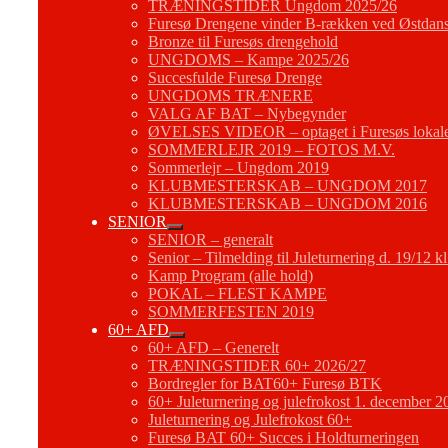
TRÆNINGSTIDER Ungdom 2025/26
Furesø Drengene vinder B-rækken ved Østdans
Bronze til Furesøs drengehold
UNGDOMS – Kampe 2025/26
Succesfulde Furesø Drenge
UNGDOMS TRÆNERE
VALG AF BAT – Nybegynder
ØVELSES VIDEOR – optaget i Furesøs lokal
SOMMERLEJR 2019 – FOTOS M.V.
Sommerlejr – Ungdom 2019
KLUBMESTERSKAB – UNGDOM 2017
KLUBMESTERSKAB – UNGDOM 2016
SENIOR
SENIOR – generalt
Senior – Tilmelding til Juleturnering d. 19/12 k
Kamp Program (alle hold)
POKAL – FLEST KAMPE
SOMMERFESTEN 2019
60+ AFD
60+ AFD – Generelt
TRÆNINGSTIDER 60+ 2026/27
Bordregler for BAT60+ Furesø BTK
60+ Juleturnering og julefrokost 1. december 2
Juleturnering og Julefrokost 60+
Furesø BAT 60+ Succes i Holdturneringen