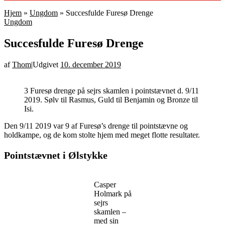
Hjem
»
Ungdom
»
Succesfulde Furesø Drenge
Ungdom
Succesfulde Furesø Drenge
af
Thom
|
Udgivet
10. december 2019
3 Furesø drenge på sejrs skamlen i pointstævnet d. 9/11
2019. Sølv til Rasmus, Guld til Benjamin og Bronze til
Isi.
Den 9/11 2019 var 9 af Furesø’s drenge til pointstævne og
holdkampe, og de kom stolte hjem med meget flotte resultater.
Pointstævnet i Ølstykke
Casper
Holmark på
sejrs
skamlen –
med sin