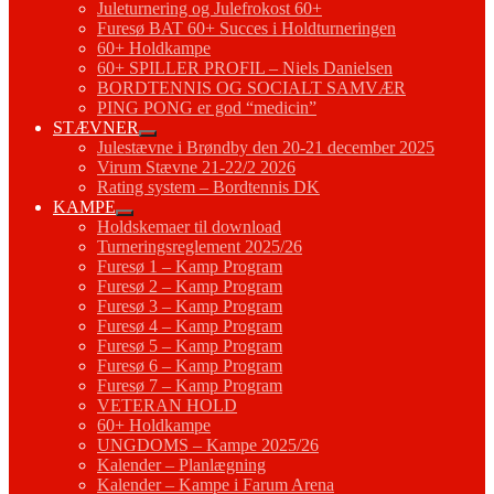
Juleturnering og Julefrokost 60+
Furesø BAT 60+ Succes i Holdturneringen
60+ Holdkampe
60+ SPILLER PROFIL – Niels Danielsen
BORDTENNIS OG SOCIALT SAMVÆR
PING PONG er god “medicin”
STÆVNER
Julestævne i Brøndby den 20-21 december 2025
Virum Stævne 21-22/2 2026
Rating system – Bordtennis DK
KAMPE
Holdskemaer til download
Turneringsreglement 2025/26
Furesø 1 – Kamp Program
Furesø 2 – Kamp Program
Furesø 3 – Kamp Program
Furesø 4 – Kamp Program
Furesø 5 – Kamp Program
Furesø 6 – Kamp Program
Furesø 7 – Kamp Program
VETERAN HOLD
60+ Holdkampe
UNGDOMS – Kampe 2025/26
Kalender – Planlægning
Kalender – Kampe i Farum Arena