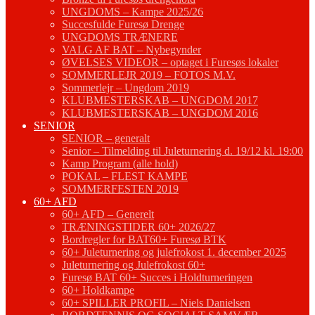
UNGDOMS – Kampe 2025/26
Succesfulde Furesø Drenge
UNGDOMS TRÆNERE
VALG AF BAT – Nybegynder
ØVELSES VIDEOR – optaget i Furesøs lokaler
SOMMERLEJR 2019 – FOTOS M.V.
Sommerlejr – Ungdom 2019
KLUBMESTERSKAB – UNGDOM 2017
KLUBMESTERSKAB – UNGDOM 2016
SENIOR
SENIOR – generalt
Senior – Tilmelding til Juleturnering d. 19/12 kl. 19:00
Kamp Program (alle hold)
POKAL – FLEST KAMPE
SOMMERFESTEN 2019
60+ AFD
60+ AFD – Generelt
TRÆNINGSTIDER 60+ 2026/27
Bordregler for BAT60+ Furesø BTK
60+ Juleturnering og julefrokost 1. december 2025
Juleturnering og Julefrokost 60+
Furesø BAT 60+ Succes i Holdturneringen
60+ Holdkampe
60+ SPILLER PROFIL – Niels Danielsen