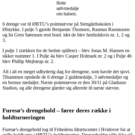
flotte
sølvmedalje
om halsen.
6 drenge var til ØBTU’s pointstævne på Stengårdsskolen i
Ølstykke. I pulje 5 gjorde Benjamin Thomsen, Rasmus Rasmussen
og Isi Gren Sørensen rent bord. idet de blev henholdsvis nr. 1, 2 og
3.
I pulje 1 (rækken for de bedste spillere) – blev Jonas M. Hansen en
sikker nummer 1. I Pulje 4a blev Casper Holmark nr. 2 og i Pulje 4b
blev Phillip Mejlstrup nr. 2.
Alt i alt en meget udbytterig dag for drengene, som havde det sjovt.
Tilsammen opnåede de 6 drenge 2 guldmedalje, 3 sølvmedaljer og
en bronze medaljer. Næste pointstævne er den 30/11 på Gladsaxe
Stadion, og alle drengene glæder sig allerede til næste stævne.
Furesø’s drengehold – fører deres række i
holdturneringen
Furesø’s drengehold tog til Frihedens Idrætscenter i Hvidovre for at
spille holdkame i ØBTU’s holdturnering. Drengeholdet ville ikke stå