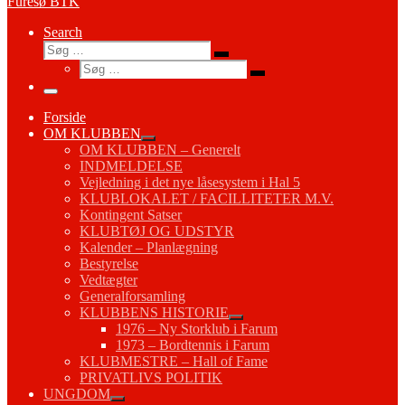
Furesø BTK
Search
Søg
Søg
Søg
…
Søg
…
Menu
Forside
OM KLUBBEN
OM KLUBBEN – Generelt
INDMELDELSE
Vejledning i det nye låsesystem i Hal 5
KLUBLOKALET / FACILLITETER M.V.
Kontingent Satser
KLUBTØJ OG UDSTYR
Kalender – Planlægning
Bestyrelse
Vedtægter
Generalforsamling
KLUBBENS HISTORIE
1976 – Ny Storklub i Farum
1973 – Bordtennis i Farum
KLUBMESTRE – Hall of Fame
PRIVATLIVS POLITIK
UNGDOM