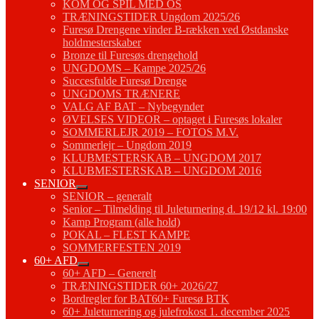
KOM OG SPIL MED OS
TRÆNINGSTIDER Ungdom 2025/26
Furesø Drengene vinder B-rækken ved Østdanske
holdmesterskaber
Bronze til Furesøs drengehold
UNGDOMS – Kampe 2025/26
Succesfulde Furesø Drenge
UNGDOMS TRÆNERE
VALG AF BAT – Nybegynder
ØVELSES VIDEOR – optaget i Furesøs lokaler
SOMMERLEJR 2019 – FOTOS M.V.
Sommerlejr – Ungdom 2019
KLUBMESTERSKAB – UNGDOM 2017
KLUBMESTERSKAB – UNGDOM 2016
SENIOR
SENIOR – generalt
Senior – Tilmelding til Juleturnering d. 19/12 kl. 19:00
Kamp Program (alle hold)
POKAL – FLEST KAMPE
SOMMERFESTEN 2019
60+ AFD
60+ AFD – Generelt
TRÆNINGSTIDER 60+ 2026/27
Bordregler for BAT60+ Furesø BTK
60+ Juleturnering og julefrokost 1. december 2025