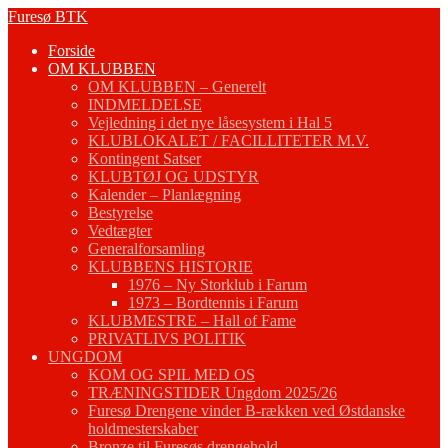
Fortsæt
Furesø BTK
til
Forside
indhold
OM KLUBBEN
OM KLUBBEN – Generelt
INDMELDELSE
Vejledning i det nye låsesystem i Hal 5
KLUBLOKALET / FACILLITETER M.V.
Kontingent Satser
KLUBTØJ OG UDSTYR
Kalender – Planlægning
Bestyrelse
Vedtægter
Generalforsamling
KLUBBENS HISTORIE
1976 – Ny Storklub i Farum
1973 – Bordtennis i Farum
KLUBMESTRE – Hall of Fame
PRIVATLIVS POLITIK
UNGDOM
KOM OG SPIL MED OS
TRÆNINGSTIDER Ungdom 2025/26
Furesø Drengene vinder B-rækken ved Østdanske
holdmesterskaber
Bronze til Furesøs drengehold