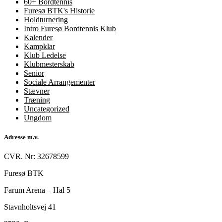
60+ Bordtennis
Furesø BTK's Historie
Holdturnering
Intro Furesø Bordtennis Klub
Kalender
Kampklar
Klub Ledelse
Klubmesterskab
Senior
Sociale Arrangementer
Stævner
Træning
Uncategorized
Ungdom
Adresse m.v.
CVR. Nr: 32678599
Furesø BTK
Farum Arena – Hal 5
Stavnholtsvej 41