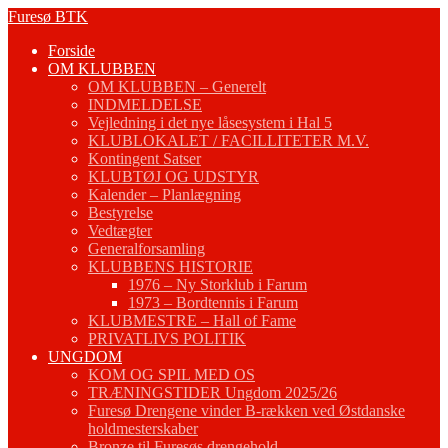
Fortsæt
Furesø BTK
til
Forside
indhold
OM KLUBBEN
OM KLUBBEN – Generelt
INDMELDELSE
Vejledning i det nye låsesystem i Hal 5
KLUBLOKALET / FACILLITETER M.V.
Kontingent Satser
KLUBTØJ OG UDSTYR
Kalender – Planlægning
Bestyrelse
Vedtægter
Generalforsamling
KLUBBENS HISTORIE
1976 – Ny Storklub i Farum
1973 – Bordtennis i Farum
KLUBMESTRE – Hall of Fame
PRIVATLIVS POLITIK
UNGDOM
KOM OG SPIL MED OS
TRÆNINGSTIDER Ungdom 2025/26
Furesø Drengene vinder B-rækken ved Østdanske
holdmesterskaber
Bronze til Furesøs drengehold