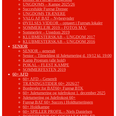
UNGDOMS – Kampe 2025/26
Succesfulde Furesø Drenge
UNGDOMS TRÆNERE
VALG AF BAT – Nybegynder
ØVELSES VIDEOR – optaget i Furesøs lokaler
SOMMERLEJR 2019 – FOTOS M.V.
Sommerlejr – Ungdom 2019
KLUBMESTERSKAB – UNGDOM 2017
KLUBMESTERSKAB – UNGDOM 2016
SENIOR
SENIOR – generalt
Senior – Tilmelding til Juleturnering d. 19/12 kl. 19:00
Kamp Program (alle hold)
POKAL – FLEST KAMPE
SOMMERFESTEN 2019
60+ AFD
60+ AFD – Generelt
TRÆNINGSTIDER 60+ 2026/27
Bordregler for BAT60+ Furesø BTK
60+ Juleturnering og julefrokost 1. december 2025
Juleturnering og Julefrokost 60+
Furesø BAT 60+ Succes i Holdturneringen
60+ Holdkampe
60+ SPILLER PROFIL – Niels Danielsen