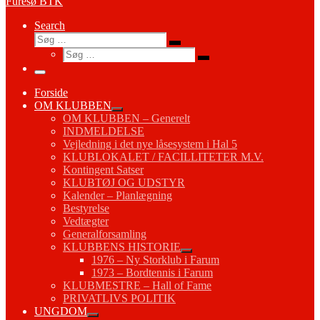
Furesø BTK
Search
Søg
Søg
Søg
…
Søg
…
Menu
Forside
OM KLUBBEN
OM KLUBBEN – Generelt
INDMELDELSE
Vejledning i det nye låsesystem i Hal 5
KLUBLOKALET / FACILLITETER M.V.
Kontingent Satser
KLUBTØJ OG UDSTYR
Kalender – Planlægning
Bestyrelse
Vedtægter
Generalforsamling
KLUBBENS HISTORIE
1976 – Ny Storklub i Farum
1973 – Bordtennis i Farum
KLUBMESTRE – Hall of Fame
PRIVATLIVS POLITIK
UNGDOM