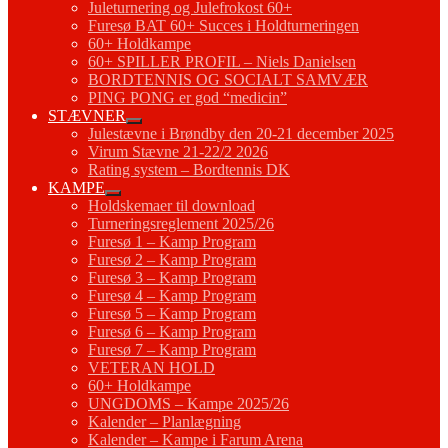
Juleturnering og Julefrokost 60+
Furesø BAT 60+ Succes i Holdturneringen
60+ Holdkampe
60+ SPILLER PROFIL – Niels Danielsen
BORDTENNIS OG SOCIALT SAMVÆR
PING PONG er god “medicin”
STÆVNER
Julestævne i Brøndby den 20-21 december 2025
Virum Stævne 21-22/2 2026
Rating system – Bordtennis DK
KAMPE
Holdskemaer til download
Turneringsreglement 2025/26
Furesø 1 – Kamp Program
Furesø 2 – Kamp Program
Furesø 3 – Kamp Program
Furesø 4 – Kamp Program
Furesø 5 – Kamp Program
Furesø 6 – Kamp Program
Furesø 7 – Kamp Program
VETERAN HOLD
60+ Holdkampe
UNGDOMS – Kampe 2025/26
Kalender – Planlægning
Kalender – Kampe i Farum Arena