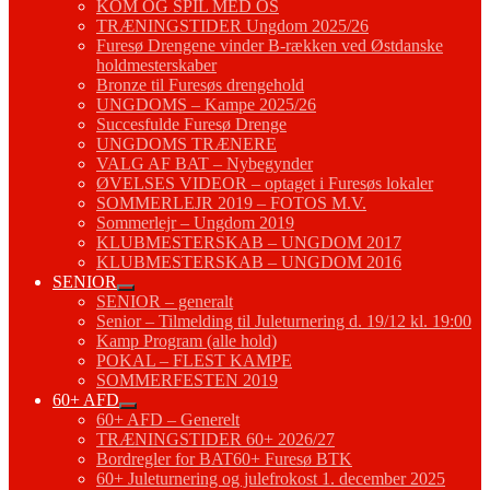
KOM OG SPIL MED OS
TRÆNINGSTIDER Ungdom 2025/26
Furesø Drengene vinder B-rækken ved Østdanske
holdmesterskaber
Bronze til Furesøs drengehold
UNGDOMS – Kampe 2025/26
Succesfulde Furesø Drenge
UNGDOMS TRÆNERE
VALG AF BAT – Nybegynder
ØVELSES VIDEOR – optaget i Furesøs lokaler
SOMMERLEJR 2019 – FOTOS M.V.
Sommerlejr – Ungdom 2019
KLUBMESTERSKAB – UNGDOM 2017
KLUBMESTERSKAB – UNGDOM 2016
SENIOR
SENIOR – generalt
Senior – Tilmelding til Juleturnering d. 19/12 kl. 19:00
Kamp Program (alle hold)
POKAL – FLEST KAMPE
SOMMERFESTEN 2019
60+ AFD
60+ AFD – Generelt
TRÆNINGSTIDER 60+ 2026/27
Bordregler for BAT60+ Furesø BTK
60+ Juleturnering og julefrokost 1. december 2025