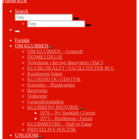
Furesø BTK
Search
Søg
Søg
Søg
…
Søg
…
Menu
Forside
OM KLUBBEN
OM KLUBBEN – Generelt
INDMELDELSE
Vejledning i det nye låsesystem i Hal 5
KLUBLOKALET / FACILLITETER M.V.
Kontingent Satser
KLUBTØJ OG UDSTYR
Kalender – Planlægning
Bestyrelse
Vedtægter
Generalforsamling
KLUBBENS HISTORIE
1976 – Ny Storklub i Farum
1973 – Bordtennis i Farum
KLUBMESTRE – Hall of Fame
PRIVATLIVS POLITIK
UNGDOM