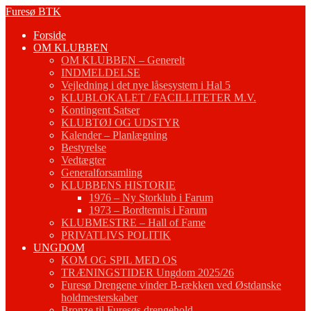
Fortsæt
Furesø BTK
til
Forside
indhold
OM KLUBBEN
OM KLUBBEN – Generelt
INDMELDELSE
Vejledning i det nye låsesystem i Hal 5
KLUBLOKALET / FACILLITETER M.V.
Kontingent Satser
KLUBTØJ OG UDSTYR
Kalender – Planlægning
Bestyrelse
Vedtægter
Generalforsamling
KLUBBENS HISTORIE
1976 – Ny Storklub i Farum
1973 – Bordtennis i Farum
KLUBMESTRE – Hall of Fame
PRIVATLIVS POLITIK
UNGDOM
KOM OG SPIL MED OS
TRÆNINGSTIDER Ungdom 2025/26
Furesø Drengene vinder B-rækken ved Østdanske
holdmesterskaber
Bronze til Furesøs drengehold