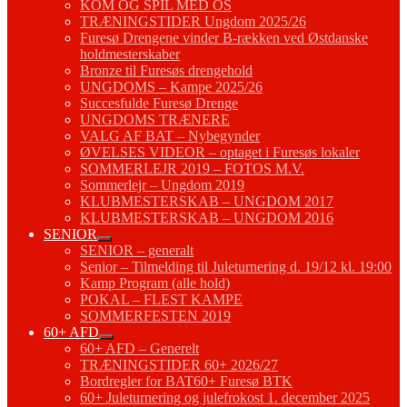
KOM OG SPIL MED OS
TRÆNINGSTIDER Ungdom 2025/26
Furesø Drengene vinder B-rækken ved Østdanske
holdmesterskaber
Bronze til Furesøs drengehold
UNGDOMS – Kampe 2025/26
Succesfulde Furesø Drenge
UNGDOMS TRÆNERE
VALG AF BAT – Nybegynder
ØVELSES VIDEOR – optaget i Furesøs lokaler
SOMMERLEJR 2019 – FOTOS M.V.
Sommerlejr – Ungdom 2019
KLUBMESTERSKAB – UNGDOM 2017
KLUBMESTERSKAB – UNGDOM 2016
SENIOR
SENIOR – generalt
Senior – Tilmelding til Juleturnering d. 19/12 kl. 19:00
Kamp Program (alle hold)
POKAL – FLEST KAMPE
SOMMERFESTEN 2019
60+ AFD
60+ AFD – Generelt
TRÆNINGSTIDER 60+ 2026/27
Bordregler for BAT60+ Furesø BTK
60+ Juleturnering og julefrokost 1. december 2025