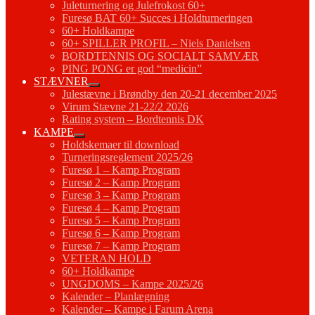
Juleturnering og Julefrokost 60+
Furesø BAT 60+ Succes i Holdturneringen
60+ Holdkampe
60+ SPILLER PROFIL – Niels Danielsen
BORDTENNIS OG SOCIALT SAMVÆR
PING PONG er god “medicin”
STÆVNER
Julestævne i Brøndby den 20-21 december 2025
Virum Stævne 21-22/2 2026
Rating system – Bordtennis DK
KAMPE
Holdskemaer til download
Turneringsreglement 2025/26
Furesø 1 – Kamp Program
Furesø 2 – Kamp Program
Furesø 3 – Kamp Program
Furesø 4 – Kamp Program
Furesø 5 – Kamp Program
Furesø 6 – Kamp Program
Furesø 7 – Kamp Program
VETERAN HOLD
60+ Holdkampe
UNGDOMS – Kampe 2025/26
Kalender – Planlægning
Kalender – Kampe i Farum Arena