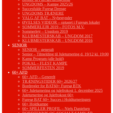
UNGDOMS – Kampe 2025/26
Succesfulde Furesø Drenge
UNGDOMS TRÆNERE
VALG AF BAT – Nybegynder
ØVELSES VIDEOR – optaget i Furesøs lokaler
SOMMERLEJR 2019 – FOTOS M.V.
Sommerlejr – Ungdom 2019
KLUBMESTERSKAB – UNGDOM 2017
KLUBMESTERSKAB – UNGDOM 2016
SENIOR
SENIOR – generalt
Senior – Tilmelding til Juleturnering d. 19/12 kl. 19:00
Kamp Program (alle hold)
POKAL – FLEST KAMPE
SOMMERFESTEN 2019
60+ AFD
60+ AFD – Generelt
TRÆNINGSTIDER 60+ 2026/27
Bordregler for BAT60+ Furesø BTK
60+ Juleturnering og julefrokost 1. december 2025
Juleturnering og Julefrokost 60+
Furesø BAT 60+ Succes i Holdturneringen
60+ Holdkampe
60+ SPILLER PROFIL – Niels Danielsen