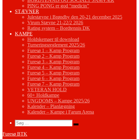
BORDTENNIS OG SOCIALT SAMVÆR
PING PONG er god “medicin”
STÆVNER
Julestævne i Brøndby den 20-21 december 2025
Virum Stævne 21-22/2 2026
Rating system – Bordtennis DK
KAMPE
Holdskemaer til download
Turneringsreglement 2025/26
Furesø 1 – Kamp Program
Furesø 2 – Kamp Program
Furesø 3 – Kamp Program
Furesø 4 – Kamp Program
Furesø 5 – Kamp Program
Furesø 6 – Kamp Program
Furesø 7 – Kamp Program
VETERAN HOLD
60+ Holdkampe
UNGDOMS – Kampe 2025/26
Kalender – Planlægning
Kalender – Kampe i Farum Arena
Search
Søg
Søg
…
Furesø BTK