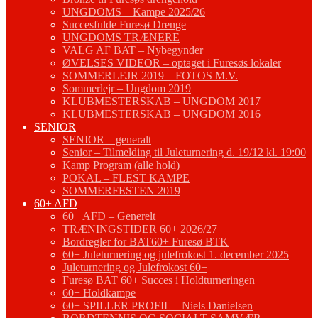
UNGDOMS – Kampe 2025/26
Succesfulde Furesø Drenge
UNGDOMS TRÆNERE
VALG AF BAT – Nybegynder
ØVELSES VIDEOR – optaget i Furesøs lokaler
SOMMERLEJR 2019 – FOTOS M.V.
Sommerlejr – Ungdom 2019
KLUBMESTERSKAB – UNGDOM 2017
KLUBMESTERSKAB – UNGDOM 2016
SENIOR
SENIOR – generalt
Senior – Tilmelding til Juleturnering d. 19/12 kl. 19:00
Kamp Program (alle hold)
POKAL – FLEST KAMPE
SOMMERFESTEN 2019
60+ AFD
60+ AFD – Generelt
TRÆNINGSTIDER 60+ 2026/27
Bordregler for BAT60+ Furesø BTK
60+ Juleturnering og julefrokost 1. december 2025
Juleturnering og Julefrokost 60+
Furesø BAT 60+ Succes i Holdturneringen
60+ Holdkampe
60+ SPILLER PROFIL – Niels Danielsen