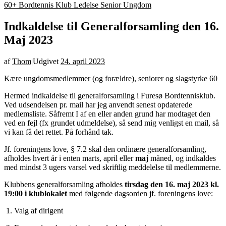
60+ Bordtennis
Klub Ledelse
Senior
Ungdom
Indkaldelse til Generalforsamling den 16.
Maj 2023
af
Thom
|
Udgivet
24. april 2023
Kære ungdomsmedlemmer (og forældre), seniorer og slagstyrke 60
Hermed indkaldelse til generalforsamling i Furesø Bordtennisklub.
Ved udsendelsen pr. mail har jeg anvendt senest opdaterede
medlemsliste. Såfremt I af en eller anden grund har modtaget den
ved en fejl (fx grundet udmeldelse), så send mig venligst en mail, så
vi kan få det rettet. På forhånd tak.
Jf. foreningens love, § 7.2 skal den ordinære generalforsamling,
afholdes hvert år i enten marts, april eller
maj
måned, og indkaldes
med mindst 3 ugers varsel ved skriftlig meddelelse til medlemmerne.
Klubbens generalforsamling afholdes
tirsdag den 16. maj 2023 kl.
19:00 i klublokalet
med følgende dagsorden jf. foreningens love:
1. Valg af dirigent