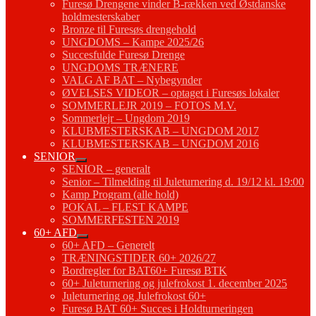
Furesø Drengene vinder B-rækken ved Østdanske
holdmesterskaber
Bronze til Furesøs drengehold
UNGDOMS – Kampe 2025/26
Succesfulde Furesø Drenge
UNGDOMS TRÆNERE
VALG AF BAT – Nybegynder
ØVELSES VIDEOR – optaget i Furesøs lokaler
SOMMERLEJR 2019 – FOTOS M.V.
Sommerlejr – Ungdom 2019
KLUBMESTERSKAB – UNGDOM 2017
KLUBMESTERSKAB – UNGDOM 2016
SENIOR
SENIOR – generalt
Senior – Tilmelding til Juleturnering d. 19/12 kl. 19:00
Kamp Program (alle hold)
POKAL – FLEST KAMPE
SOMMERFESTEN 2019
60+ AFD
60+ AFD – Generelt
TRÆNINGSTIDER 60+ 2026/27
Bordregler for BAT60+ Furesø BTK
60+ Juleturnering og julefrokost 1. december 2025
Juleturnering og Julefrokost 60+
Furesø BAT 60+ Succes i Holdturneringen