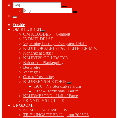
Search
Søg
Søg
Søg
…
Søg
…
Menu
Forside
OM KLUBBEN
OM KLUBBEN – Generelt
INDMELDELSE
Vejledning i det nye låsesystem i Hal 5
KLUBLOKALET / FACILLITETER M.V.
Kontingent Satser
KLUBTØJ OG UDSTYR
Kalender – Planlægning
Bestyrelse
Vedtægter
Generalforsamling
KLUBBENS HISTORIE
1976 – Ny Storklub i Farum
1973 – Bordtennis i Farum
KLUBMESTRE – Hall of Fame
PRIVATLIVS POLITIK
UNGDOM
KOM OG SPIL MED OS
TRÆNINGSTIDER Ungdom 2025/26