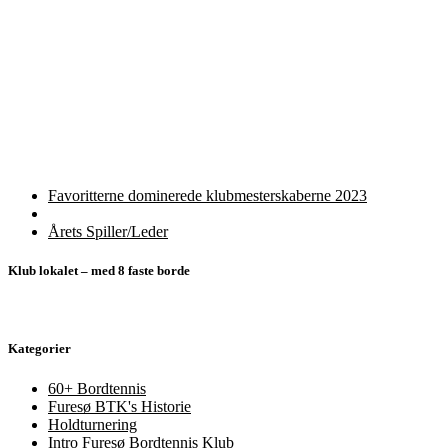
Indlæg
Forrige
Favoritterne dominerede klubmesterskaberne 2023
indlæg
Tilbage
navigation
til
Næste
Årets Spiller/Leder
indlægsliste
indlæg
Klub lokalet – med 8 faste borde
Kategorier
60+ Bordtennis
Furesø BTK's Historie
Holdturnering
Intro Furesø Bordtennis Klub