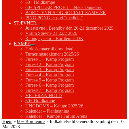
60+ Holdkampe
60+ SPILLER PROFIL – Niels Danielsen
BORDTENNIS OG SOCIALT SAMVÆR
PING PONG er god “medicin”
STÆVNER
Julestævne i Brøndby den 20-21 december 2025
Virum Stævne 21-22/2 2026
Rating system – Bordtennis DK
KAMPE
Holdskemaer til download
Turneringsreglement 2025/26
Furesø 1 – Kamp Program
Furesø 2 – Kamp Program
Furesø 3 – Kamp Program
Furesø 4 – Kamp Program
Furesø 5 – Kamp Program
Furesø 6 – Kamp Program
Furesø 7 – Kamp Program
VETERAN HOLD
60+ Holdkampe
UNGDOMS – Kampe 2025/26
Kalender – Planlægning
Kalender – Kampe i Farum Arena
Hjem
»
60+ Bordtennis
»
Indkaldelse til Generalforsamling den 16.
Maj 2023