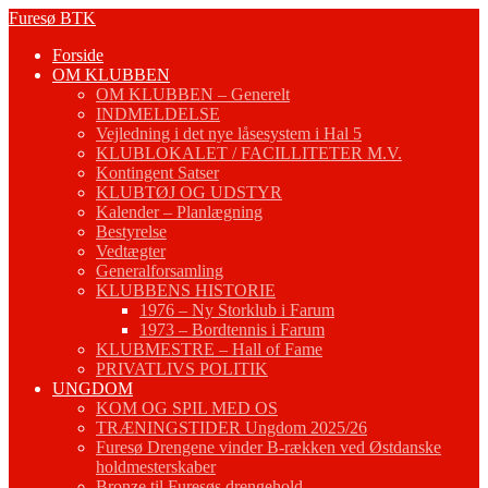
Fortsæt
Furesø BTK
til
Forside
indhold
OM KLUBBEN
OM KLUBBEN – Generelt
INDMELDELSE
Vejledning i det nye låsesystem i Hal 5
KLUBLOKALET / FACILLITETER M.V.
Kontingent Satser
KLUBTØJ OG UDSTYR
Kalender – Planlægning
Bestyrelse
Vedtægter
Generalforsamling
KLUBBENS HISTORIE
1976 – Ny Storklub i Farum
1973 – Bordtennis i Farum
KLUBMESTRE – Hall of Fame
PRIVATLIVS POLITIK
UNGDOM
KOM OG SPIL MED OS
TRÆNINGSTIDER Ungdom 2025/26
Furesø Drengene vinder B-rækken ved Østdanske
holdmesterskaber
Bronze til Furesøs drengehold