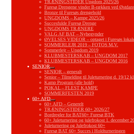
TRÆNINGSTIDER Ungdom 2025/26
Furesø Drengene vinder B-rækken ved Østdans
Bronze til Furesøs drengehold
UNGDOMS – Kampe 2025/26
Succesfulde Furesø Drenge
UNGDOMS TRÆNERE
VALG AF BAT – Nybegynder
ØVELSES VIDEOR – optaget i Furesøs lokal
SOMMERLEJR 2019 – FOTOS M.V.
Sommerlejr – Ungdom 2019
KLUBMESTERSKAB – UNGDOM 2017
KLUBMESTERSKAB – UNGDOM 2016
SENIOR
SENIOR – generalt
Senior – Tilmelding til Juleturnering d. 19/12 k
Kamp Program (alle hold)
POKAL – FLEST KAMPE
SOMMERFESTEN 2019
60+ AFD
60+ AFD – Generelt
TRÆNINGSTIDER 60+ 2026/27
Bordregler for BAT60+ Furesø BTK
60+ Juleturnering og julefrokost 1. december 2
Juleturnering og Julefrokost 60+
Furesø BAT 60+ Succes i Holdturneringen