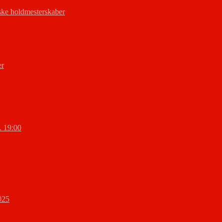
ke holdmesterskaber
er
l. 19:00
025