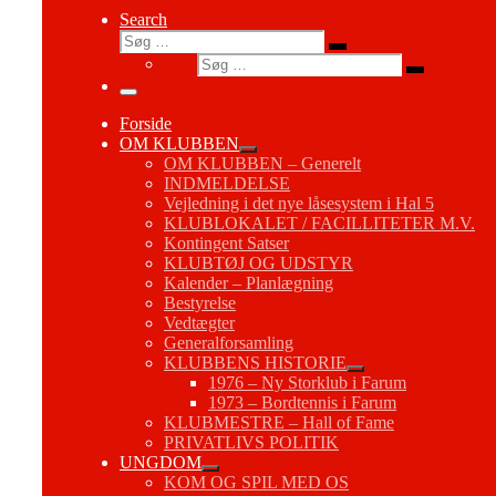
Search
Søg
Søg
Søg
…
Søg
…
Menu
Forside
OM KLUBBEN
OM KLUBBEN – Generelt
INDMELDELSE
Vejledning i det nye låsesystem i Hal 5
KLUBLOKALET / FACILLITETER M.V.
Kontingent Satser
KLUBTØJ OG UDSTYR
Kalender – Planlægning
Bestyrelse
Vedtægter
Generalforsamling
KLUBBENS HISTORIE
1976 – Ny Storklub i Farum
1973 – Bordtennis i Farum
KLUBMESTRE – Hall of Fame
PRIVATLIVS POLITIK
UNGDOM
KOM OG SPIL MED OS