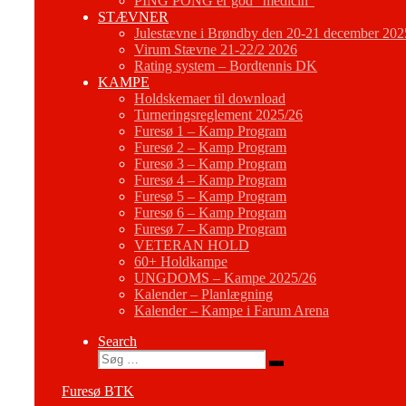
PING PONG er god “medicin”
STÆVNER
Julestævne i Brøndby den 20-21 december 202
Virum Stævne 21-22/2 2026
Rating system – Bordtennis DK
KAMPE
Holdskemaer til download
Turneringsreglement 2025/26
Furesø 1 – Kamp Program
Furesø 2 – Kamp Program
Furesø 3 – Kamp Program
Furesø 4 – Kamp Program
Furesø 5 – Kamp Program
Furesø 6 – Kamp Program
Furesø 7 – Kamp Program
VETERAN HOLD
60+ Holdkampe
UNGDOMS – Kampe 2025/26
Kalender – Planlægning
Kalender – Kampe i Farum Arena
Search
Søg
Søg
…
Furesø BTK