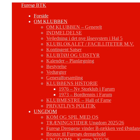
Fortsæt
Furesø BTK
til
Forside
indhold
OM KLUBBEN
OM KLUBBEN – Generelt
INDMELDELSE
Vejledning i det nye låsesystem i Hal 5
KLUBLOKALET / FACILLITETER M.V.
Kontingent Satser
KLUBTØJ OG UDSTYR
Kalender – Planlægning
Bestyrelse
Vedtægter
Generalforsamling
KLUBBENS HISTORIE
1976 – Ny Storklub i Farum
1973 – Bordtennis i Farum
KLUBMESTRE – Hall of Fame
PRIVATLIVS POLITIK
UNGDOM
KOM OG SPIL MED OS
TRÆNINGSTIDER Ungdom 2025/26
Furesø Drengene vinder B-rækken ved Østdans
Bronze til Furesøs drengehold
UNGDOMS – Kampe 2025/26