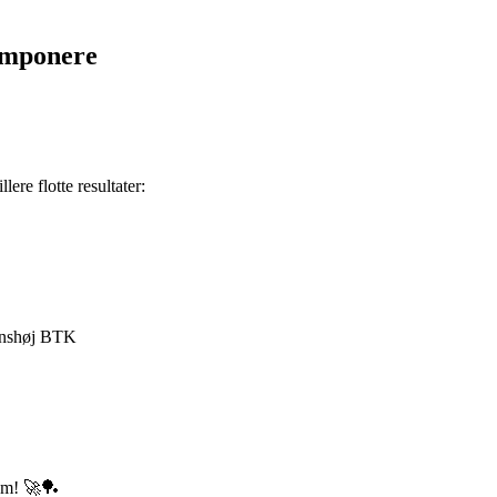
imponere
re flotte resultater:
ønshøj BTK
rem! 🚀🏓