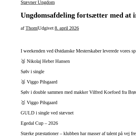
Stævner
Ungdom
Ungdomsafdeling fortsætter med at 
af
Thom
|
Udgivet
8. april 2026
I weekenden ved Østdanske Mesterskaber leverede vores spille
🥈 Nikolaj Heber Hansen
Sølv i single
🥈 Viggo Pilsgaard
Sølv i double sammen med makker Vilfred Koefoed fra Br
🥇 Viggo Pilsgaard
GULD i single ved stævnet
Egedal Cup – 2026
Stærke præstationer – klubben har masser af talent på vej f