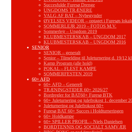
Succesfulde Furesø Drenge
UNGDOMS TRÆNERE
VALG AF BAT – Nybegynder
ØVELSES VIDEOR – optaget i Furesøs lokal
SOMMERLEJR 2019 – FOTOS M.V.
Sommerlejr – Ungdom 2019
KLUBMESTERSKAB – UNGDOM 2017
KLUBMESTERSKAB – UNGDOM 2016
SENIOR
SENIOR – generalt
Senior – Tilmelding til Juleturnering d. 19/12 k
Kamp Program (alle hold)
POKAL – FLEST KAMPE
SOMMERFESTEN 2019
60+ AFD
60+ AFD – Generelt
TRÆNINGSTIDER 60+ 2026/27
Bordregler for BAT60+ Furesø BTK
60+ Juleturnering og julefrokost 1. december 2
Juleturnering og Julefrokost 60+
Furesø BAT 60+ Succes i Holdturneringen
60+ Holdkampe
60+ SPILLER PROFIL – Niels Danielsen
BORDTENNIS OG SOCIALT SAMVÆR