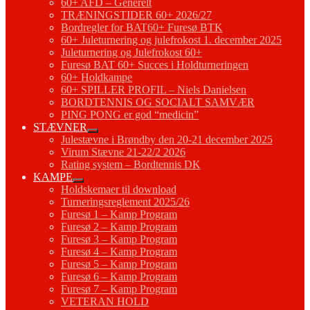
60+ AFD – Generelt
TRÆNINGSTIDER 60+ 2026/27
Bordregler for BAT60+ Furesø BTK
60+ Juleturnering og julefrokost 1. december 2025
Juleturnering og Julefrokost 60+
Furesø BAT 60+ Succes i Holdturneringen
60+ Holdkampe
60+ SPILLER PROFIL – Niels Danielsen
BORDTENNIS OG SOCIALT SAMVÆR
PING PONG er god “medicin”
STÆVNER
Julestævne i Brøndby den 20-21 december 2025
Virum Stævne 21-22/2 2026
Rating system – Bordtennis DK
KAMPE
Holdskemaer til download
Turneringsreglement 2025/26
Furesø 1 – Kamp Program
Furesø 2 – Kamp Program
Furesø 3 – Kamp Program
Furesø 4 – Kamp Program
Furesø 5 – Kamp Program
Furesø 6 – Kamp Program
Furesø 7 – Kamp Program
VETERAN HOLD