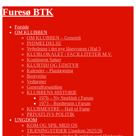
Fortsæt
Furesø BTK
til
indhold
Forside
OM KLUBBEN
OM KLUBBEN – Generelt
INDMELDELSE
Vejledning i det nye låsesystem i Hal 5
KLUBLOKALET / FACILLITETER M.V.
Kontingent Satser
KLUBTØJ OG UDSTYR
Kalender – Planlægning
Bestyrelse
Vedtægter
Generalforsamling
KLUBBENS HISTORIE
1976 – Ny Storklub i Farum
1973 – Bordtennis i Farum
KLUBMESTRE – Hall of Fame
PRIVATLIVS POLITIK
UNGDOM
KOM OG SPIL MED OS
TRÆNINGSTIDER Ungdom 2025/26