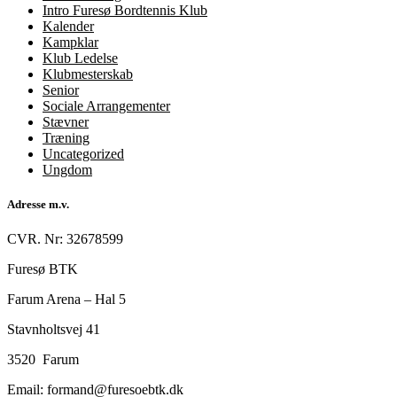
Intro Furesø Bordtennis Klub
Kalender
Kampklar
Klub Ledelse
Klubmesterskab
Senior
Sociale Arrangementer
Stævner
Træning
Uncategorized
Ungdom
Adresse m.v.
CVR. Nr: 32678599
Furesø BTK
Farum Arena – Hal 5
Stavnholtsvej 41
3520 Farum
Email: formand@furesoebtk.dk