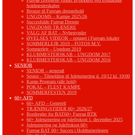
Furesø Drengene vinder B-rækken ved Østdanske
holdmesterskaber
Bronze til Furesøs drengehold
UNGDOMS – Kampe 2025/26
Succesfulde Furesø Drenge
UNGDOMS TRÆNERE
VALG AF BAT – Nybegynder
ØVELSES VIDEOR – optaget i Furesøs lokaler
SOMMERLEJR 2019 – FOTOS M.V.
Sommerlejr – Ungdom 2019
KLUBMESTERSKAB – UNGDOM 2017
KLUBMESTERSKAB – UNGDOM 2016
SENIOR
SENIOR – generalt
Senior – Tilmelding til Juleturnering d. 19/12 kl. 19:00
Kamp Program (alle hold)
POKAL – FLEST KAMPE
SOMMERFESTEN 2019
60+ AFD
60+ AFD – Generelt
TRÆNINGSTIDER 60+ 2026/27
Bordregler for BAT60+ Furesø BTK
60+ Juleturnering og julefrokost 1. december 2025
Juleturnering og Julefrokost 60+
Furesø BAT 60+ Succes i Holdturneringen