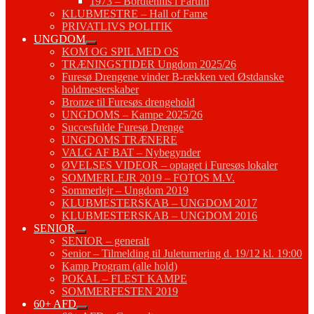
1973 – Bordtennis i Farum
KLUBMESTRE – Hall of Fame
PRIVATLIVS POLITIK
UNGDOM
KOM OG SPIL MED OS
TRÆNINGSTIDER Ungdom 2025/26
Furesø Drengene vinder B-rækken ved Østdanske
holdmesterskaber
Bronze til Furesøs drengehold
UNGDOMS – Kampe 2025/26
Succesfulde Furesø Drenge
UNGDOMS TRÆNERE
VALG AF BAT – Nybegynder
ØVELSES VIDEOR – optaget i Furesøs lokaler
SOMMERLEJR 2019 – FOTOS M.V.
Sommerlejr – Ungdom 2019
KLUBMESTERSKAB – UNGDOM 2017
KLUBMESTERSKAB – UNGDOM 2016
SENIOR
SENIOR – generalt
Senior – Tilmelding til Juleturnering d. 19/12 kl. 19:00
Kamp Program (alle hold)
POKAL – FLEST KAMPE
SOMMERFESTEN 2019
60+ AFD